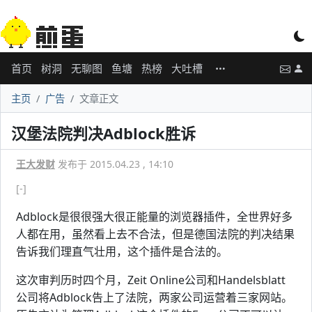
首页
树洞
无聊图
鱼塘
热榜
大吐槽
主页
广告
文章正文
汉堡法院判决Adblock胜诉
王大发财
发布于 2015.04.23 , 14:10
[-]
Adblock是很很强大很正能量的浏览器插件，全世界好多
人都在用，虽然看上去不合法，但是德国法院的判决结果
告诉我们理直气壮用，这个插件是合法的。
这次审判历时四个月，Zeit Online公司和Handelsblatt
公司将Adblock告上了法院，两家公司运营着三家网站。