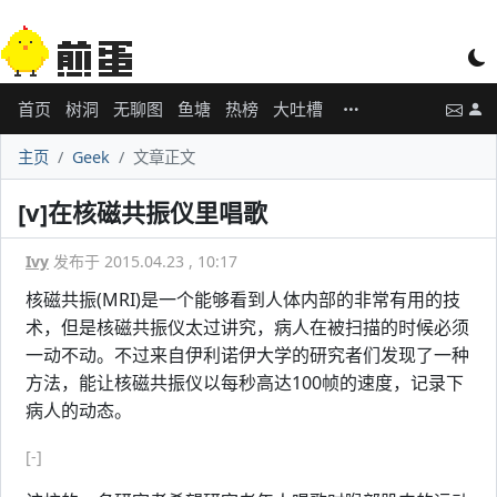
首页
树洞
无聊图
鱼塘
热榜
大吐槽
主页
Geek
文章正文
[v]在核磁共振仪里唱歌
Ivy
发布于 2015.04.23 , 10:17
核磁共振(MRI)是一个能够看到人体内部的非常有用的技
术，但是核磁共振仪太过讲究，病人在被扫描的时候必须
一动不动。不过来自伊利诺伊大学的研究者们发现了一种
方法，能让核磁共振仪以每秒高达100帧的速度，记录下
病人的动态。
[-]