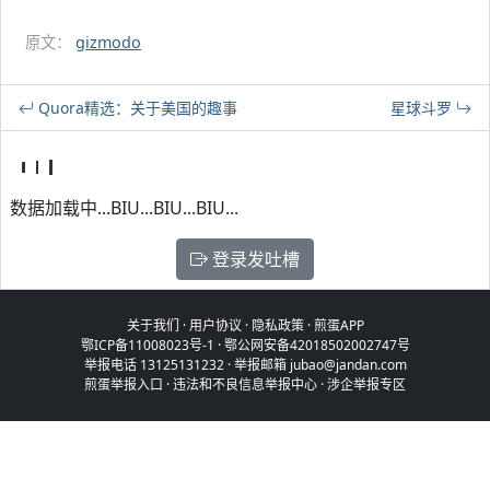
原文：
gizmodo
Quora精选：关于美国的趣事
星球斗罗
数据加载中...BIU...BIU...BIU...
登录发吐槽
关于我们
·
用户协议
·
隐私政策
·
煎蛋APP
鄂ICP备11008023号-1
·
鄂公网安备42018502002747号
举报电话 13125131232 · 举报邮箱 jubao@jandan.com
煎蛋举报入口
·
违法和不良信息举报中心
·
涉企举报专区