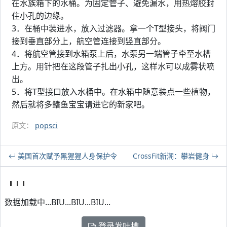
在水族箱下的水桶。为固定管子、避免漏水，用热熔胶封
住小孔的边缘。
3．在桶中装进水，放入过滤器。拿一个T型接头，将阀门
接到垂直部分上，航空管连接到竖直部分。
4．将航空管接到水箱泵上后，水泵另一端管子牵至水槽
上方。用针把在这段管子扎出小孔，这样水可以成雾状喷
出。
5．将T型接口放入水桶中。在水箱中随意装点一些植物，
然后就将多鳍鱼宝宝请进它的新家吧。
原文：
popsci
美国首次赋予黑猩猩人身保护令
CrossFit新潮：攀岩健身
数据加载中...BIU...BIU...BIU...
登录发吐槽