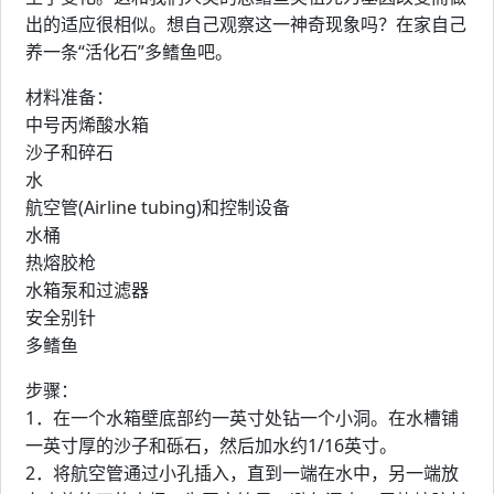
出的适应很相似。想自己观察这一神奇现象吗？在家自己
养一条“活化石”多鳍鱼吧。
材料准备：
中号丙烯酸水箱
沙子和碎石
水
航空管(Airline tubing)和控制设备
水桶
热熔胶枪
水箱泵和过滤器
安全别针
多鳍鱼
步骤：
1．在一个水箱壁底部约一英寸处钻一个小洞。在水槽铺
一英寸厚的沙子和砾石，然后加水约1/16英寸。
2．将航空管通过小孔插入，直到一端在水中，另一端放