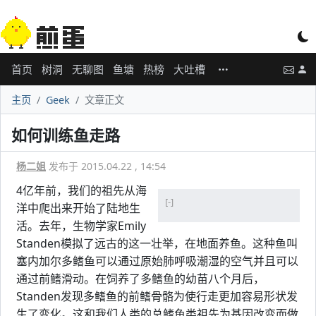
首页
树洞
无聊图
鱼塘
热榜
大吐槽
主页
Geek
文章正文
如何训练鱼走路
杨二姐
发布于 2015.04.22 , 14:54
4亿年前，我们的祖先从海
[-]
洋中爬出来开始了陆地生
活。去年，生物学家Emily
Standen模拟了远古的这一壮举，在地面养鱼。这种鱼叫
塞内加尔多鳍鱼可以通过原始肺呼吸潮湿的空气并且可以
通过前鳍滑动。在饲养了多鳍鱼的幼苗八个月后，
Standen发现多鳍鱼的前鳍骨骼为使行走更加容易形状发
生了变化。这和我们人类的总鳍鱼类祖先为基因改变而做