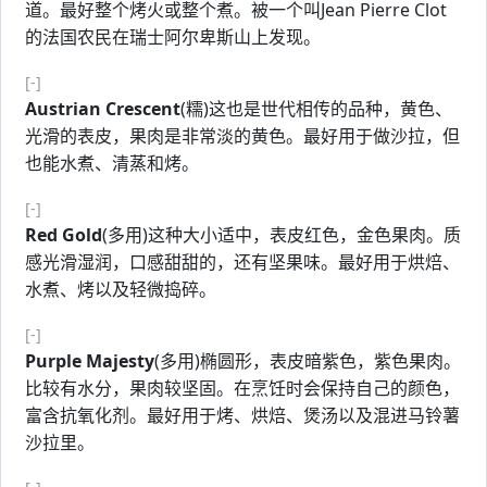
道。最好整个烤火或整个煮。被一个叫Jean Pierre Clot
的法国农民在瑞士阿尔卑斯山上发现。
[-]
Austrian Crescent
(糯)这也是世代相传的品种，黄色、
光滑的表皮，果肉是非常淡的黄色。最好用于做沙拉，但
也能水煮、清蒸和烤。
[-]
Red Gold
(多用)这种大小适中，表皮红色，金色果肉。质
感光滑湿润，口感甜甜的，还有坚果味。最好用于烘焙、
水煮、烤以及轻微捣碎。
[-]
Purple Majesty
(多用)椭圆形，表皮暗紫色，紫色果肉。
比较有水分，果肉较坚固。在烹饪时会保持自己的颜色，
富含抗氧化剂。最好用于烤、烘焙、煲汤以及混进马铃薯
沙拉里。