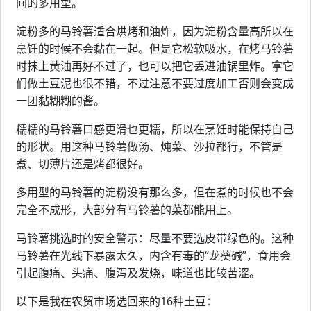
间的多用型。
淀粉多的马铃薯适合烘烤和油炸，因为淀粉含量高所以在
烹饪的时候不会黏在一起。但是它松软吸水，在烤马铃薯
时抹上黄油再好不过了，也可以把它丢进油锅里炸。拿它
们做土豆泥也很不错，不过注意不要过度加工否则会变成
一团黏糊糊的酱。
糯糯的马铃薯口感更滑也更糯，所以在烹饪时能保持自己
的形状。用这种马铃薯做汤、炖菜、沙拉都行，不管是
煮、切薄片还是烤都很好。
多用型的马铃薯的淀粉没有那么多，但在煮的时候也不会
完全不成形，大部分有马铃薯的菜都能用上。
马铃薯挑选时的安全警示：尽量不要选皮带绿色的。这种
马铃薯在光线下暴露太久，内含有毒的“龙葵碱”，食用会
引起腹痛、头痛、腹泻及发烧，味道也比较苦涩。
以下是我在农贸市场选回来的16种土豆：