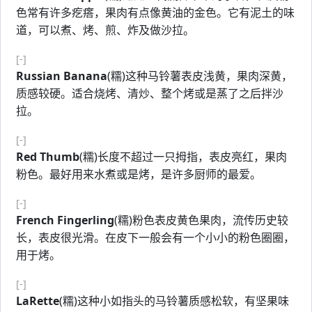
色常有许多疙瘩，果肉有点像黄油的金色。它有泥土的味
道，可以煮、烤、煎、炸及做沙拉。
[-]
Russian Banana
(糯)这种马铃薯表皮浅黄，果肉深黄，
质感较硬。适合烧烤、清炒、整个烤或是蒸了之后拌沙
拉。
[-]
Red Thumb
(糯)长度不超过一只拇指，表皮亮红，果肉
粉色。最好用来水煮或是烤，是许多厨师的最爱。
[-]
French Fingerling
(糯)粉色表皮黄色果肉，流传历史较
长，表皮很光滑。在皮下一般会有一个小小的粉色圈圈，
用于烤。
[-]
LaRette
(糯)这种小如指头的马铃薯质感松软，有坚果味