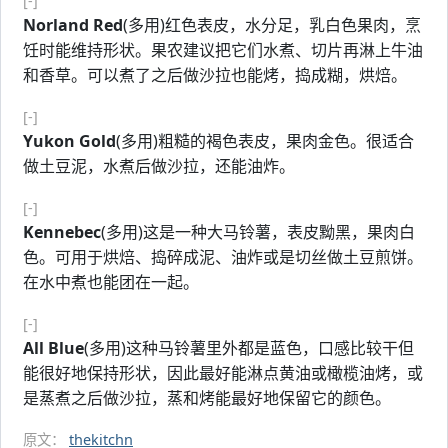
[-]
Norland Red
(多用)红色表皮，水分足，乳白色果肉，烹
饪时能维持形状。果农建议把它们水煮、切片再淋上牛油
和香草。可以煮了之后做沙拉也能烤，捣成糊，烘焙。
[-]
Yukon Gold
(多用)粗糙的褐色表皮，果肉金色。很适合
做土豆泥，水煮后做沙拉，还能油炸。
[-]
Kennebec
(多用)这是一种大马铃薯，表皮黝黑，果肉白
色。可用于烘焙、捣碎成泥、油炸或是切丝做土豆煎饼。
在水中煮也能团在一起。
[-]
All Blue
(多用)这种马铃薯里外都是蓝色，口感比较干但
能很好地保持形状，因此最好能淋点黄油或橄榄油烤，或
是蒸煮之后做沙拉，蒸和烤能最好地保留它的颜色。
原文：
thekitchn