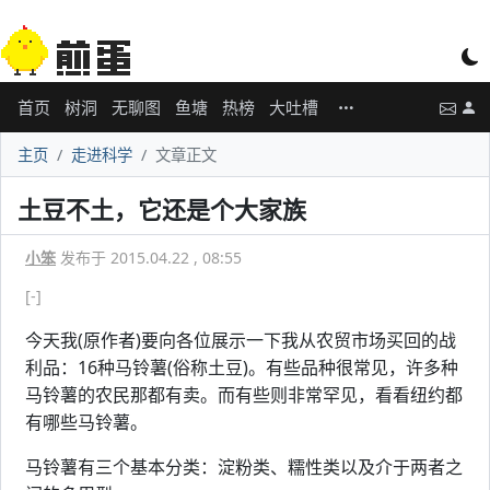
首页
树洞
无聊图
鱼塘
热榜
大吐槽
主页
走进科学
文章正文
土豆不土，它还是个大家族
小笨
发布于 2015.04.22 , 08:55
[-]
今天我(原作者)要向各位展示一下我从农贸市场买回的战
利品：16种马铃薯(俗称土豆)。有些品种很常见，许多种
马铃薯的农民那都有卖。而有些则非常罕见，看看纽约都
有哪些马铃薯。
马铃薯有三个基本分类：淀粉类、糯性类以及介于两者之