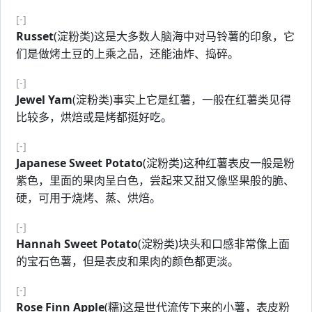
[-]
Russet
(淀粉类)这是大多数人脑海中对马铃薯的印象，它
们是做烤土豆的上乘之品，还能油炸、捣碎。
[-]
Jewel Yam
(淀粉类)事实上它是红薯，一般在红薯类见得
比较多，烘焙或是烤都挺好吃。
[-]
Japanese Sweet Potato
(淀粉类)这种红薯表皮一般是粉
紫色，里面的果肉呈白色，尝起来又甜又像坚果般的脆、
硬，可用于烧烤、蒸、烘焙。
[-]
Hannah Sweet Potato
(淀粉类)块头和口感非常像上面
的宝石色薯，但是表皮和果肉的颜色都更淡。
[-]
Rose Finn Apple
(糯)这是世代流传下来的小薯，表皮粉