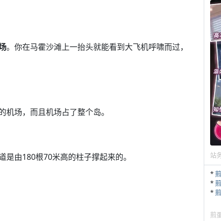
场
。你在马霍沙滩上一抬头就能看到大飞机呼啸而过，
的机场，而且机场占了整个岛。
站
道是由180根70米高的柱子撑起来的。
*
*
*
煎