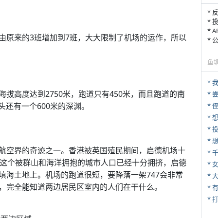
* 
* 
* 
由原来的3班增加到7班，大大限制了机场的运作，所以
*
鱼
*
拔高度达到2750米，跑道只有450米，而且跑道的南
*
头还有一个600米的深渊。
* 
*
航空界的奇迹之一。香港被英国殖民期间，启德机场十
*
候这个被群山和海洋拥抱的城市人口已经十分拥挤，启德
* 
填海土地上。机场的跑道很短，要降落一架747会非常
*
，完全能知道两边居民区室内的人们在干什么。
* 