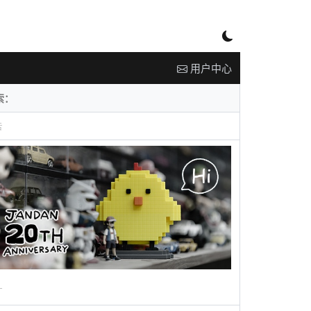
用户中心
告
广