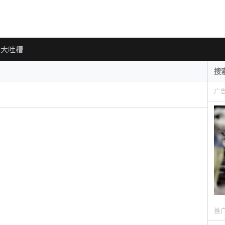
大吐槽
广
推