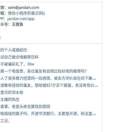
反馈：sein@jandan.com
投稿：
微信小程序煎蛋(扫码)
APP：
jandan.net/app
 公众号：王摸鱼
塘
 我的个人戒烟经历
 尝试自己做点电解质饮料
侄子被骗彩礼了，30w
 想换一个电饭煲，各位蛋友有自用比较好用的推荐吗？
*
投入了很多精力经营的一段感情，被女方评价说在向下兼容我，感觉有点破防
*
想请教有经验的蛋友，想给媳妇7夕买个跳蛋，有没有性价比高的推荐
 千里光的流水账
女主播的热恋
 大喜事，老是头疼总算找到原因
*
有啥搞钱的路子吗，开源节流都行，主要是开源，刑法里的咱不做
打工记、