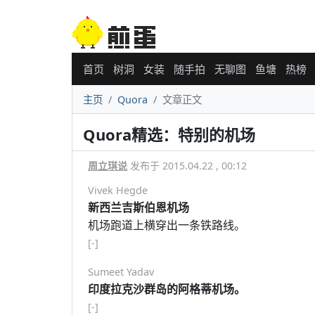
首页
树洞
女装
随手拍
无聊图
鱼塘
热榜
主页
Quora
文章正文
Quora精选：特别的机场
周立琪说
发布于 2015.04.22 , 00:12
Vivek Hegde
新西兰吉斯伯恩机场
机场跑道上横穿出一条铁路线。
[-]
Sumeet Yadav
印度拉克沙群岛的阿格蒂机场。
[-]