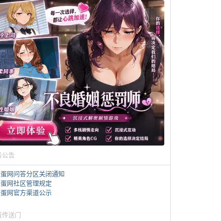
务公告
煎蛋网问答分区关闭通知
煎蛋网社区管理规定
煎蛋网官方渠道公示
蛋传送门