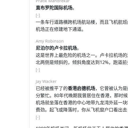
Pratik Mandrekar
直布罗陀国际机场
。
[-]
一条车行道路横跨机场航站楼，而且飞机航班
机场正在修建地下通道。
Amy Robinson
尼泊尔的卢卡拉机场
。
这是世界上最危险的机场之一。卢卡拉机场的海
北两侧是倾斜的，倾斜角度达到12%，跑道前
[-]
Jay Wacker
已经被推平了的
香港启德机场
，它曾被认为是
分繁忙。80年代晚期我曾居住在香港，那时
机场就坐落在香港的中心地带九龙湾外延一块
费劲。起飞或降落时，你从飞机窗户口看出去
[-]