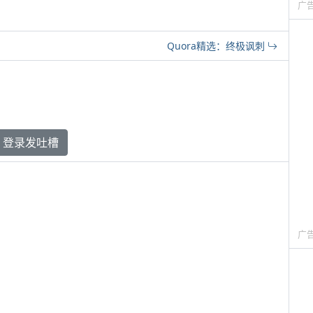
广
Quora精选：终极讽刺
登录发吐槽
广