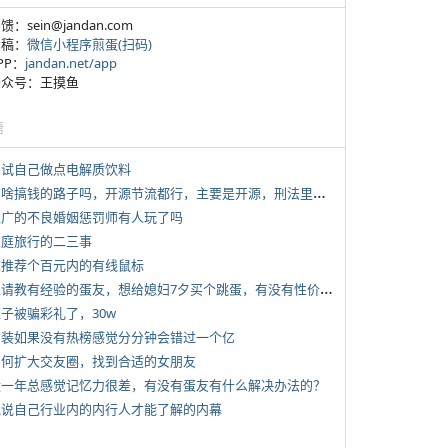
反馈：sein@jandan.com
投稿：
微信小程序煎蛋(扫码)
APP：
jandan.net/app
 公众号：王摸鱼
塘
 尝试自己做点电解质饮料
*
有啥搞钱的路子吗，开源节流都行，主要是开源，刑法里的咱不做
 推广的不良婚姻惩罚师有人玩了吗
 家庭旅行的二三事
 求推荐个百元内的有线鼠标
*
想请教有经验的蛋友，想给媳妇7夕买个跳蛋，有没有性价比高的推荐
侄子被骗彩礼了，30w
 女装如果没有热榜感觉分分钟会错过一个亿
 如何扩大交友圈，找到合适的女朋友
 近一年总感觉记忆力很差，有没有蛋友有什么解决办法的？
 说说自己行业内的内行人才能了解的内幕