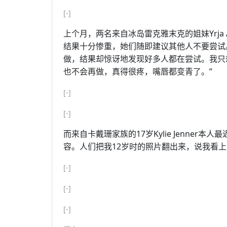
[-]
上个月，两名来自冰岛雷克雅末克的姐妹Yrja Ás Ba
结果十分惨重，她们随即建议其他人不要尝试。Yr
做，结果却惊讶地发现好多人都在尝试。我只
也不会再做，真得很疼，嘴唇都变青了。”
[-]
[-]
而来自卡戴珊家族的17岁Kylie Jenne
容。人们把我12岁时的照片翻出来，说我看上
[-]
[-]
[-]