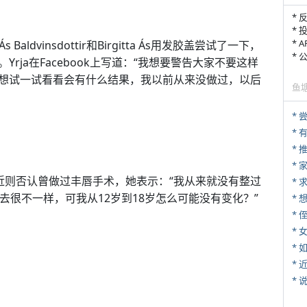
* 
* 
* 
ldvinsdottir和Bir­gitta Ás用发胶盖尝试了一下，
*
ja在Facebook上写道：“我想要警告大家不要这样
想试一试看看会有什么结果，我以前从来没做过，以后
鱼
*
*
*
r本人最近则否认曾做过丰唇手术，她表示：“我从来就没有整过
*
去很不一样，可我从12岁到18岁怎么可能没有变化？”
* 
*
*
*
*