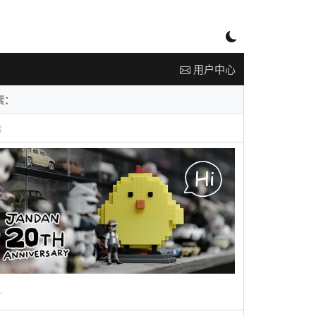
用户中心
告
广