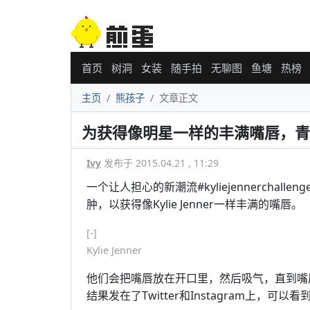
首页
树洞
女装
随手拍
无聊图
鱼塘
热榜
主页
熊孩子
文章正文
为获得像明星一样的丰满嘴唇，青
Ivy
发布于 2015.04.21 , 11:29
一个让人担心的新潮流#kyliejennercha
肿，以获得像Kylie Jenner一样丰满的嘴唇。
[-]
Kylie Jenner
他们会把嘴唇放在开口里，然后吸气，直到嘴
结果发在了Twitter和Instagram上，