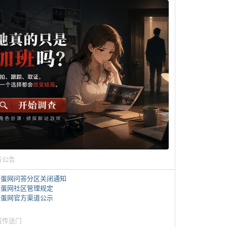
务公告
煎蛋网问答分区关闭通知
煎蛋网社区管理规定
煎蛋网官方渠道公示
蛋传送门