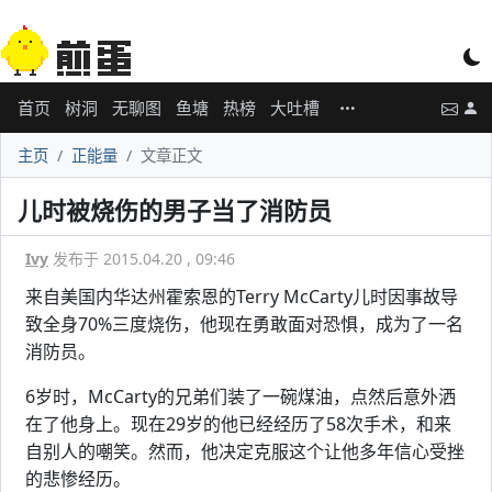
首页
树洞
无聊图
鱼塘
热榜
大吐槽
主页
正能量
文章正文
儿时被烧伤的男子当了消防员
Ivy
发布于 2015.04.20 , 09:46
来自美国内华达州霍索恩的Terry McCarty儿时因事故导
致全身70%三度烧伤，他现在勇敢面对恐惧，成为了一名
消防员。
6岁时，McCarty的兄弟们装了一碗煤油，点然后意外洒
在了他身上。现在29岁的他已经经历了58次手术，和来
自别人的嘲笑。然而，他决定克服这个让他多年信心受挫
的悲惨经历。