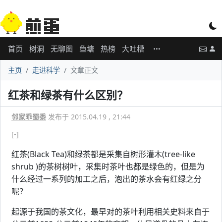
首页
树洞
无聊图
鱼塘
热榜
大吐槽
主页
走进科学
文章正文
红茶和绿茶有什么区别？
邻家乖蜀黍
发布于 2015.04.19 , 21:44
[-]
红茶(Black Tea)和绿茶都是采集自树形灌木(tree-like
shrub )的茶树树叶，采集时茶叶也都是绿色的，但是为
什么经过一系列的加工之后，泡出的茶水会有红绿之分
呢？
起源于我国的茶文化，最早对的茶叶利用相关史料来自于