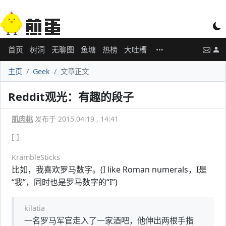
首页
树洞
无聊图
鱼塘
热榜
大吐槽
主页
Geek
文章正文
Reddit观光：有趣的段子
肌肉桃
发布于 2015.04.19 , 14:41
[-]
KrambleSticks
比如，我喜欢罗马数字。(I like Roman numerals，I是
“我”，同时也是罗马数字的“I”)
kilatia
一名罗马军官走入了一家酒吧，他伸出两根手指