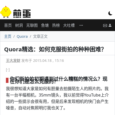
首页
树洞
无聊图
鱼塘
热榜
大吐槽
主页
Quora
文章正文
Quora精选：如何克服街拍的种种困难？
王大发财
发布于 2015.04.18 , 15:16
[-]
你们街拍的初期遇到过什么糟糕的情况么？现
在你们是怎么克服的？
我很想知道大家是如何有胆量去拍摄陌生人的照片的。我
有一台半幅相机，35mm镜头，我以前觉得YouTube上介
绍的一些提示会很有用，但是后来发现相机的快门会产生
噪音，自动对焦照明灯我也关了。