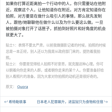
如果你打算近距离拍一个行动中的人，你只需要站在他附
近，观察这个人，让他知道你在附近。对方肯定知道你在
拍照，对方要是在做什么吸引人的事情，那么就先发制
人，跟他/她聊聊他在做什么以及为什么要这么做。一旦
被拍摄对象打开了话匣子，抓拍到好照片和好角度的机会
就更大了。
贴士1：表情不要太严肃，以前我做摄影记者的时候，拍照的时候
总是一本正经，别人还以为我是从政府部门来的，提防着我拍
照。
贴士2： 你要是觉得给人拍照不好意思，就克服这种心理。你可
以朝着向你走来的人群，或者朝你走来的某个人。你要准备好给
别人看照片的准备，因为大家对你拍照的动机还是很好奇的。
原文：
Quora
希特勒轶事
日本老人犯罪飙升，进监狱只为食物和住宿