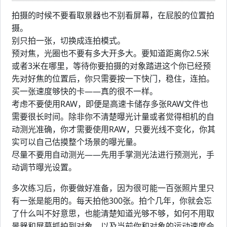
拍摄的时候不要看取景器也不别看屏幕，在屁股的位置拍
摄。
别只拍一张，切换成连拍模式。
预对焦，光圈也不要有多大开多大。要知道距离你2.5米
或者3米在哪里，等待你要拍摄的对象踏进这个你已经预
先对好焦的位置后，你只需要按一下快门，稳住，连拍。
买一张速度够快的卡——真的很不一样。
考虑不要使用RAW，即便是高速卡储存多张RAW文件也
需要很长时间。除非你不清楚曝光计量或者觉得相机的自
动测光准确，你才需要使用RAW，只要光线不变化，你其
实可以自己估摸整个场景的曝光量。
尽量不要用自动测光——先用手掌测光法进行预测光，手
动调节曝光设置。
多次练习后，你要做好准备，因为很可能一百张照片里只
有一张是能用的。每天拍他300张。拍个几年，你就会忘
了什么叫不好意思，也能清楚知道光够不够，如何不用取
景器和屏幕抓拍到对象，以及当前你和对象的运动速度会