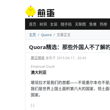
首页
树洞
女装
随手拍
无聊图
鱼塘
热榜
主页
Quora
文章正文
Quora精选：那些外国人不了解
周立琪说
发布于 2015.04.17 , 20:43
Emanuel Duck
澳大利亚
堪培拉才是我们的首都——不是墨尔本也不是
我们是世界上国土面积第六大的国家，领土面
国家。
[-]