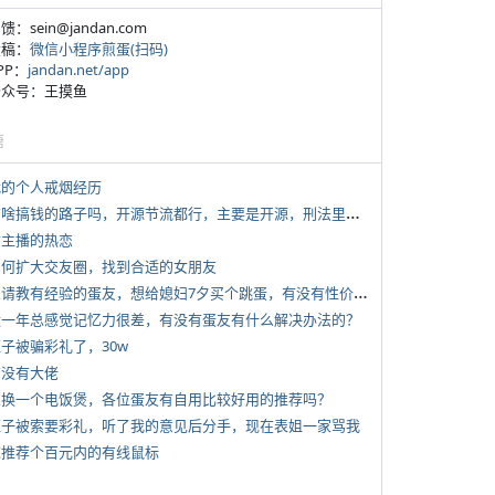
反馈：sein@jandan.com
投稿：
微信小程序煎蛋(扫码)
APP：
jandan.net/app
 公众号：王摸鱼
塘
 我的个人戒烟经历
*
有啥搞钱的路子吗，开源节流都行，主要是开源，刑法里的咱不做
女主播的热恋
 如何扩大交友圈，找到合适的女朋友
*
想请教有经验的蛋友，想给媳妇7夕买个跳蛋，有没有性价比高的推荐
 近一年总感觉记忆力很差，有没有蛋友有什么解决办法的？
侄子被骗彩礼了，30w
有没有大佬
 想换一个电饭煲，各位蛋友有自用比较好用的推荐吗？
 侄子被索要彩礼，听了我的意见后分手，现在表姐一家骂我
 求推荐个百元内的有线鼠标