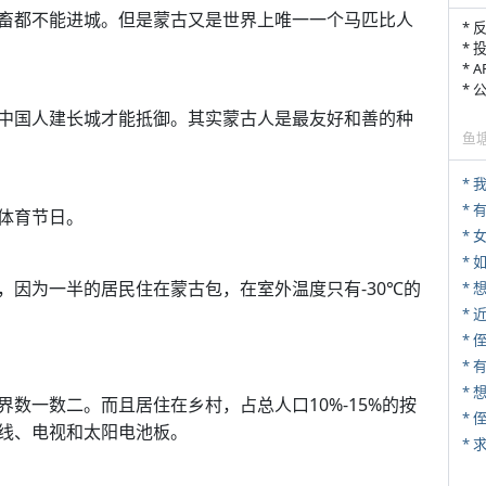
畜都不能进城。但是蒙古又是世界上唯一一个马匹比人
* 
* 
* 
*
中国人建长城才能抵御。其实蒙古人是最友好和善的种
鱼
*
体育节日。
* 
*
，因为一半的居民住在蒙古包，在室外温度只有-30℃的
*
* 
* 
*
数一数二。而且居住在乡村，占总人口10%-15%的按
*
线、电视和太阳电池板。
*