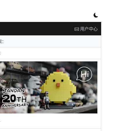
用户中心
告
广