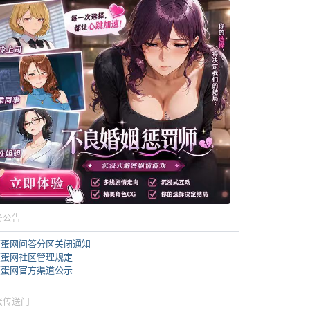
务公告
煎蛋网问答分区关闭通知
煎蛋网社区管理规定
煎蛋网官方渠道公示
蛋传送门