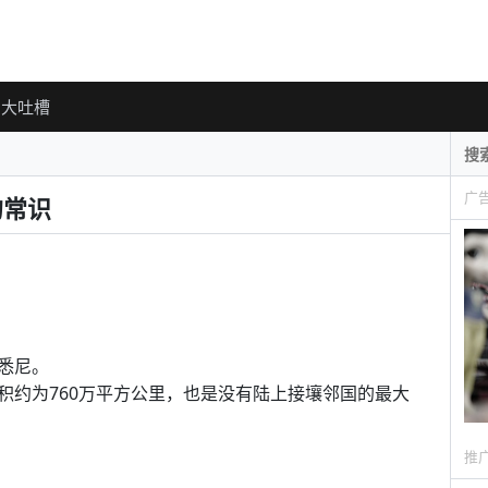
大吐槽
广
的常识
悉尼。
积约为760万平方公里，也是没有陆上接壤邻国的最大
推