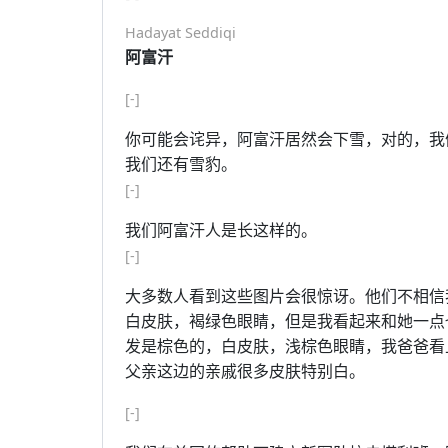
Hadayat Seddiqi
阿富汗
[-]
你可能会诧异，阿富汗居然会下雪，对的，我们每
我们还有雪豹。
[-]
我们阿富汗人是长这样的。
[-]
大多数人看到这些图片会很惊讶。他们不相信
白皮肤，褐绿色眼睛，但是我看起来和她一点
发是棕色的，白皮肤，浅棕色眼睛，我爸爸看
父亲这边的亲戚很多皮肤特别白。
[-]