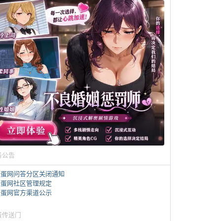
务公告
煎蛋网问答分区关闭通知
煎蛋网社区管理规定
煎蛋网官方渠道公示
蛋传送门