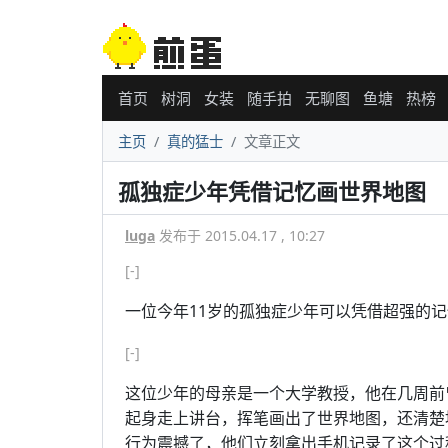
首页
树洞
女装
随手拍
无聊图
鱼塘
热榜
主页
真的猛士
文章正文
孤独症少年凭借记忆画世界地图
luga
发布于 2015.04.17 , 10:27
[-]
一位今年11岁的孤独症少年可以凭借超强的
[-]
这位少年的母亲是一个大学教授，他在几周前
起身走上讲台，挥笔画出了世界地图，还清楚
行为震撼了，他们立刻拿出手机记录了这个过程