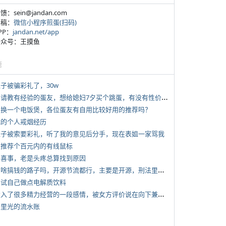
反馈：sein@jandan.com
投稿：
微信小程序煎蛋(扫码)
APP：
jandan.net/app
 公众号：王摸鱼
塘
侄子被骗彩礼了，30w
*
想请教有经验的蛋友，想给媳妇7夕买个跳蛋，有没有性价比高的推荐
 想换一个电饭煲，各位蛋友有自用比较好用的推荐吗？
 我的个人戒烟经历
 侄子被索要彩礼，听了我的意见后分手，现在表姐一家骂我
 求推荐个百元内的有线鼠标
 大喜事，老是头疼总算找到原因
*
有啥搞钱的路子吗，开源节流都行，主要是开源，刑法里的咱不做
 尝试自己做点电解质饮料
*
投入了很多精力经营的一段感情，被女方评价说在向下兼容我，感觉有点破防
 千里光的流水账