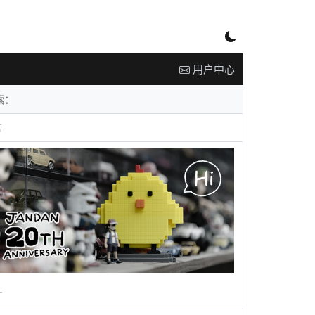
用户中心
告
广