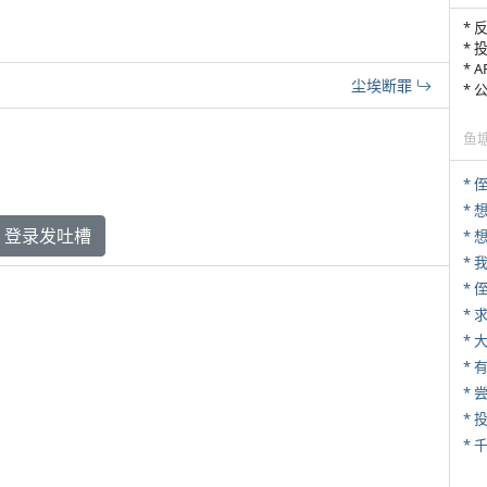
* 
* 
* 
尘埃断罪
*
鱼
* 
登录发吐槽
*
*
*
*
*
*
*