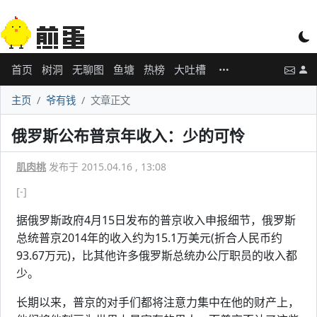
首页
树洞
无聊图
鱼塘
热榜
大吐槽
主页
爷有钱
文章正文
俄罗斯公布普京年收入：少的可怜
肌肉桃
发布于 2015.04.16 , 13:08
[-]
据俄罗斯政府4月15日发布的普京收入申报细节，俄罗斯
总统普京2014年的收入约为15.1万美元(折合人民币约
93.67万元)，比其他许多俄罗斯总统办公厅职员的收入都
少。
长期以来，普京的对手们都将注意力集中在他的财产上，