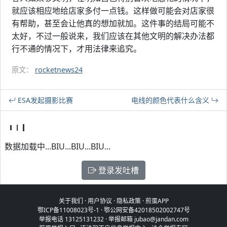
就应该相应地给店家多付一点钱。这样做可能会对店家很
有帮助，甚至会让他真的想加就加。这件事的结局可能不
太好，不过一般说来，我们应该在其他文明的解决办法都
行不通的情况下，才用法律来追究。
原文：
rocketnews24
ESA发起摄影比赛
电线的颜色代表什么含义
数据加载中...BIU...BIU...BIU...
登录发吐槽
关于我们
·
用户协议
·
隐私政策
·
煎蛋APP
鄂ICP备11008023号-1
·
鄂公网安备42018502002747号
举报电话 13125131232 · 举报邮箱 jubao@jandan.com