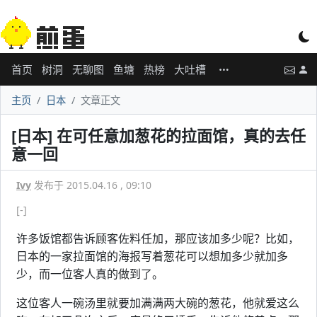
首页
树洞
无聊图
鱼塘
热榜
大吐槽
主页
日本
文章正文
[日本] 在可任意加葱花的拉面馆，真的去任
意一回
Ivy
发布于 2015.04.16 , 09:10
[-]
许多饭馆都告诉顾客佐料任加，那应该加多少呢？比如，
日本的一家拉面馆的海报写着葱花可以想加多少就加多
少，而一位客人真的做到了。
这位客人一碗汤里就要加满满两大碗的葱花，他就爱这么