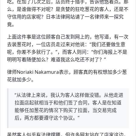
吃。在加了几次之后，店员终于插手，告诉他悠着点。那
么，是谁做得不对呢？是贪婪的狂吃葱花的客人，还是不
守信用的店家呢？日本法律网站请了一名律师来一探究
竟。
上面这件事是这位顾客自己发到网上的，他写道，有一次
去装葱花时，一位店员走过来对他说：“我们还要做生意
呢，你差不多就行了。”，而客人则问：“你们海报上不是
明明写着随便加么？难道我这么吃还不对了？”
律师Noriaki Nakamura表示，顾客真的有权想加多少葱
花就加多少。
“从法律上来说，我认为客人这样做没错。从他走进
拉面店起就相当于和他们签了合同，客人是在知道
能够任加葱花的情况下购买了拉面，当交易完成
后，两方都要遵守这个协议。”
虽然客人似乎有法律撑腰，但许多网友站在了店家这边，