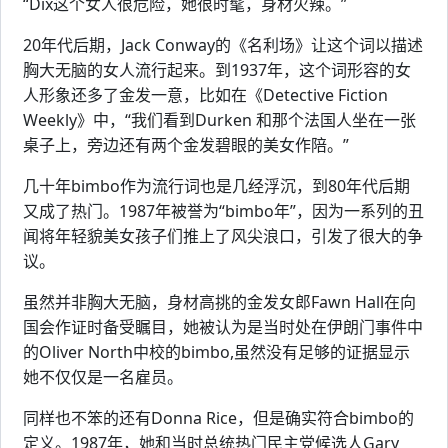
“Dix这个女人很危险，她很时髦，身材火辣。”
20年代后期，Jack Conway的《名利场》让这个词以描述
胸大无脑的女人流行起来。到1937年，这个词形容的女
人形象还多了金发一意，比如在《Detective Fiction
Weekly》中，“我们看到Durken 和那个法国人坐在一张
桌子上，旁边还有两个金发碧眼的美女作陪。”
几十年bimbo作为流行词也是几经浮沉，到80年代后期
又成了热门。1987年被誉为“bimbo年”，因为一系列的丑
闻将年轻貌美女孩子们推上了风尖浪口，引发了很大的争
议。
虽然并非胸大无脑，身材高挑的金发女郎Fawn Hall在向
国会作证时备受瞩目，她被认为是当时处在伊朗门事件中
的Oliver North中校的bimbo,虽然没有足够的证据显示
她不仅仅是一名雇员。
同样也不笨的还有Donna Rice，但是确实符合bimbo的
定义。1987年，她和当时总统热门民主党候选人Gary