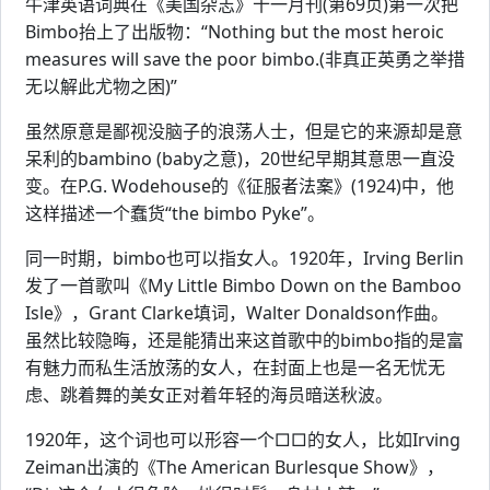
牛津英语词典在《美国杂志》十一月刊(第69页)第一次把
Bimbo抬上了出版物：“Nothing but the most heroic
measures will save the poor bimbo.(非真正英勇之举措
无以解此尤物之困)”
虽然原意是鄙视没脑子的浪荡人士，但是它的来源却是意
呆利的bambino (baby之意)，20世纪早期其意思一直没
变。在P.G. Wodehouse的《征服者法案》(1924)中，他
这样描述一个蠢货“the bimbo Pyke”。
同一时期，bimbo也可以指女人。1920年，Irving Berlin
发了一首歌叫《My Little Bimbo Down on the Bamboo
Isle》，Grant Clarke填词，Walter Donaldson作曲。
虽然比较隐晦，还是能猜出来这首歌中的bimbo指的是富
有魅力而私生活放荡的女人，在封面上也是一名无忧无
虑、跳着舞的美女正对着年轻的海员暗送秋波。
1920年，这个词也可以形容一个□□的女人，比如Irving
Zeiman出演的《The American Burlesque Show》，