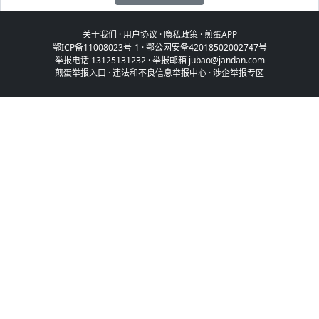
关于我们
·
用户协议
·
隐私政策
·
煎蛋APP
鄂ICP备11008023号-1
·
鄂公网安备42018502002747号
举报电话 13125131232 · 举报邮箱 jubao@jandan.com
煎蛋举报入口
·
违法和不良信息举报中心
·
涉企举报专区