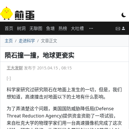
首页
树洞
无聊图
鱼塘
热榜
大吐槽
主页
走进科学
文章正文
陨石撞一撞，地球更瓷实
王大发财
发布于 2015.04.15 , 08:15
[-]
科学家研究过研究陨石在地面上发生的一切，但是，我们
想知道，高速撞击对地面以下的土地有什么影响。
为了弄清楚这个问题，美国国防威胁降低局(Defense
Threat Reduction Agency)提供资金资助了一项试验，
来自杜克大学的物理学家们用一台高速摄像机完成了这次