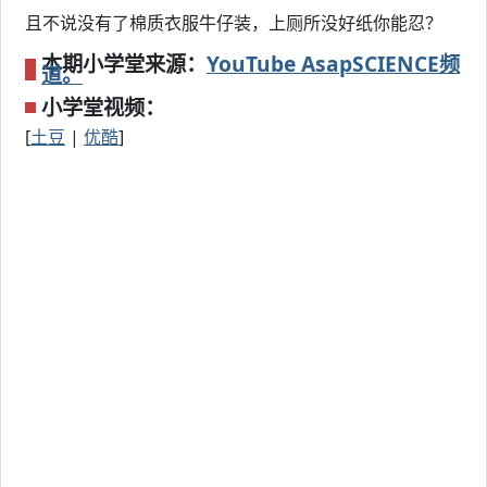
且不说没有了棉质衣服牛仔装，上厕所没好纸你能忍？
本期小学堂来源：
YouTube AsapSCIENCE频
道。
小学堂视频：
[
土豆
|
优酷
]