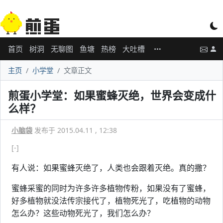
首页
树洞
无聊图
鱼塘
热榜
大吐槽
主页
小学堂
文章正文
煎蛋小学堂：如果蜜蜂灭绝，世界会变成什
么样？
小脑袋
发布于 2015.04.11 , 12:38
[-]
有人说：如果蜜蜂灭绝了，人类也会跟着灭绝。真的撒？
蜜蜂采蜜的同时为许多许多植物传粉，如果没有了蜜蜂，
好多植物就没法传宗接代了，植物死光了，吃植物的动物
怎么办？这些动物死光了，我们怎么办？