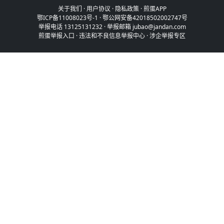
关于我们
·
用户协议
·
隐私政策
·
煎蛋APP
鄂ICP备11008023号-1
·
鄂公网安备42018502002747号
举报电话 13125131232 · 举报邮箱 jubao@jandan.com
煎蛋举报入口
·
违法和不良信息举报中心
·
涉企举报专区