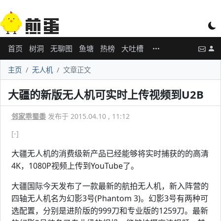
首页
树洞
无聊图
鱼塘
热榜
大吐槽
主页
无人机
文章正文
大疆的新版无人机可实时上传视频到U2B
邻家乖蜀黍
发布于 2015.04.10 , 11:12
[-]
大疆无人机的消费级新产品已经能够将实时捕获的的高清
4K，1080P视频上传到YouTube了。
大疆国际今天发布了一款最新的航拍无人机，新入阵营的
四轴无人机名为幻影3号(Phantom 3)。幻影3号有两种可
选配置，分别是进阶版的999刀和专业版的1259刀。最新