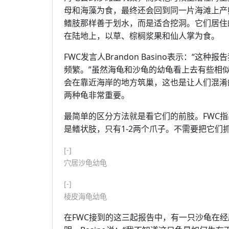
母和海藻为食，最终还会回到同一片海滩上产
鳍肢那样善于划水，而是适合挖洞。它们居住的洞
在陆地上，以草、棕榈浆果和仙人掌为食。
FWC发言人Brandon Basino表示：
频繁。”虽然海龟和沙龟的幼龟看上去有些相
会在靠近海岸的地方筑巢，这也是让人们混淆的
两种龟非常重要。
最简单的区分方法就是看它们的前肢。FWC
是鳍状肢，只有1-2两个爪子。不需要把它们
[-]
穴居沙龟幼龟
[-]
棱皮海龟幼龟
在FWC接到的这三起报告中，有一只沙龟在