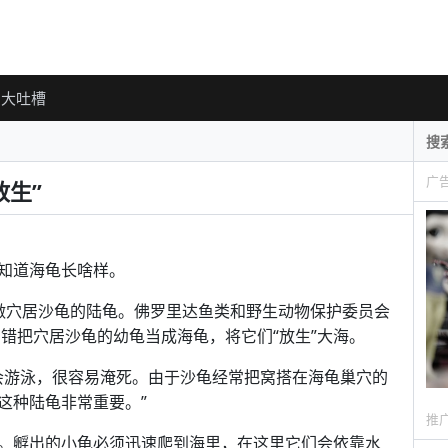
大吐槽
广
放生”
知道海龟长啥样。
做穴居沙龟的陆龟。佛罗里达鱼类和野生动物保护委员会
们错把穴居沙龟的幼龟当成海龟，将它们“放生”大海。
太会游泳，很容易淹死。由于沙龟经常把窝搭在海龟巢穴的
这种陆龟非常重要。”
推
。孵出的小龟必须迅速爬到海里，在这里它们会依靠水