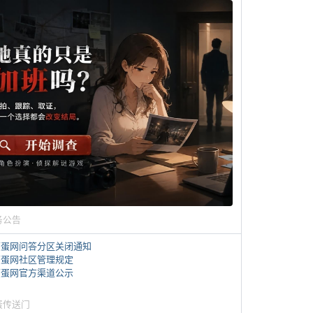
务公告
煎蛋网问答分区关闭通知
煎蛋网社区管理规定
煎蛋网官方渠道公示
蛋传送门