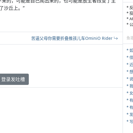
生存下来的，可能是自己爬出来的，也可能是放生者改变了主
了沙丘上。”
* 
* 
* 
*
鱼
苦逼父母你需要折叠推孩儿车OminiO Rider
*
* 
*
登录发吐槽
*
*
*
* 
*
* 