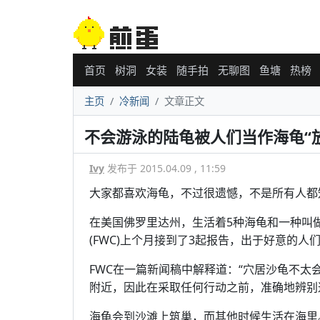
首页
树洞
女装
随手拍
无聊图
鱼塘
热榜
主页
冷新闻
文章正文
不会游泳的陆龟被人们当作海龟“
Ivy
发布于 2015.04.09 , 11:59
大家都喜欢海龟，不过很遗憾，不是所有人都
在美国佛罗里达州，生活着5种海龟和一种叫
(FWC)上个月接到了3起报告，出于好意的人
FWC在一篇新闻稿中解释道：“穴居沙龟不
附近，因此在采取任何行动之前，准确地辨别
海龟会到沙滩上筑巢，而其他时候生活在海里