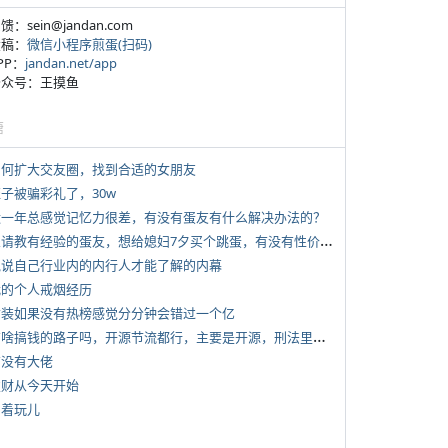
反馈：sein@jandan.com
投稿：
微信小程序煎蛋(扫码)
APP：
jandan.net/app
 公众号：王摸鱼
塘
 如何扩大交友圈，找到合适的女朋友
侄子被骗彩礼了，30w
 近一年总感觉记忆力很差，有没有蛋友有什么解决办法的？
*
想请教有经验的蛋友，想给媳妇7夕买个跳蛋，有没有性价比高的推荐
 说说自己行业内的内行人才能了解的内幕
 我的个人戒烟经历
 女装如果没有热榜感觉分分钟会错过一个亿
*
有啥搞钱的路子吗，开源节流都行，主要是开源，刑法里的咱不做
有没有大佬
 发财从今天开始
写着玩儿