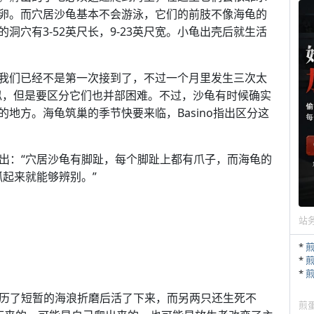
卵。而穴居沙龟基本不会游泳，它们的前肢不像海龟的
穴有3-52英尺长，9-23英尺宽。小龟出壳后就生活
“这种报告我们已经不是第一次接到了，不过一个月里发生三次太
似，但是要区分它们也并部困难。不过，沙龟有时候确实
地方。海龟筑巢的季节快要来临，Basino指出区分这
指出：“穴居沙龟有脚趾，每个脚趾上都有爪子，而海龟的
抓起来就能够辨别。”
站
*
*
*
经历了短暂的海浪折磨后活了下来，而另两只还生死不
煎