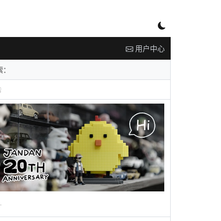
用户中心
告
广