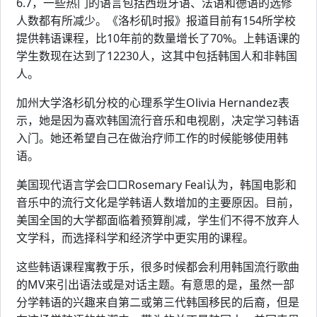
6.7，一些热门的语言包括西班牙语、法语和德语的选修
人数都有所减少。《洛杉矶时报》报道目前有154所学校
提供韩语课程，比10年前的数量增长了70%。上韩语课的
学生数现在达到了12230人，这其中包括韩国人和非韩国
人。
加州大学洛杉矶分校的心理系学生Olivia Hernandez表
示，她是因为喜欢韩国流行音乐和电视剧，决定学习韩语
入门。她还希望自己在做治疗师工作的时候能够使用韩
语。
美国现代语言学会□□Rosemary Feal认为，韩国电影和
音乐中的流行文化是学韩语人数增加的主要原因。目前，
美国全国的大学都面临着预算削减，学生们不得不放弃人
文学科，而选择科学和经济学中更实用的课程。
这些韩语课程寓教于乐，很多时候都会利用韩国流行歌曲
的MV来引出语法或是对话主题。有意思的是，虽然一部
分学韩语的兴趣来自第二或第三代韩国移民的后裔，但是