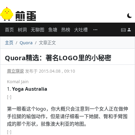
首页
树洞
无聊图
鱼塘
热榜
大吐槽
主页
Quora
文章正文
Quora精选：著名LOGO里的小秘密
周立琪说
发布于 2015.04.08 , 09:10
Komal Jain
1.
Yoga Australia
[-]
第一眼看这个logo，你大概只会注意到一个女人正在做伸
手拉腿的瑜伽动作，但是请仔细看一下她腿、臀和手臂围
成的那个形状，就像澳大利亚的地图。
[-]