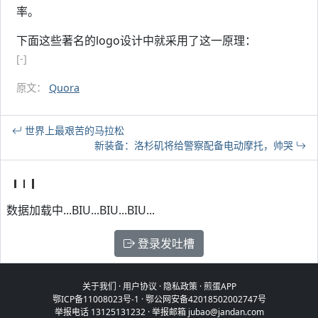
率。
下面这些著名的logo设计中就采用了这一原理：
[-]
原文：
Quora
世界上最艰苦的马拉松
新装备：洛杉矶将给警察配备电动摩托，帅哭
数据加载中...BIU...BIU...BIU...
登录发吐槽
关于我们
·
用户协议
·
隐私政策
·
煎蛋APP
鄂ICP备11008023号-1
·
鄂公网安备42018502002747号
举报电话 13125131232 · 举报邮箱 jubao@jandan.com