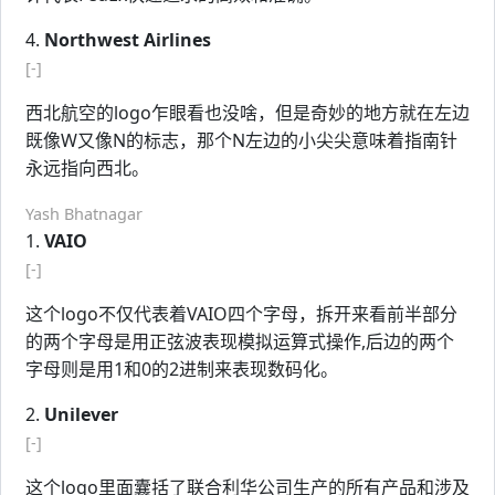
4.
Northwest Airlines
[-]
西北航空的logo乍眼看也没啥，但是奇妙的地方就在左边
既像W又像N的标志，那个N左边的小尖尖意味着指南针
永远指向西北。
Yash Bhatnagar
1.
VAIO
[-]
这个logo不仅代表着VAIO四个字母，拆开来看前半部分
的两个字母是用正弦波表现模拟运算式操作,后边的两个
字母则是用1和0的2进制来表现数码化。
2.
Unilever
[-]
这个logo里面囊括了联合利华公司生产的所有产品和涉及