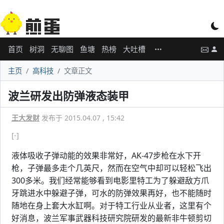
首页
树洞
无聊图
鱼塘
热榜
大吐槽
主页
高科技
文章正文
波兰研发出防弹液态装甲
王大发财
发布于 2015.04.07 , 15:42
[-]
液体吸收子弹动能的效果非常好，AK-47步枪在水下开
枪，子弹最多走个几英尺，然而在空气中却可以轻松飞出
300多米。我们经常能够看到电影里特工为了躲避敌方爪
牙跳进水中躲避子弹，可水的防弹效果再好，也不能随时
随地在身上套大水缸啊。对于特工行业从业者，这里有个
好消息，波兰军事武器科技研究院研发的最新非牛顿剪切