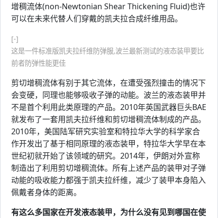
增稠流体(non-Newtonian Shear Thickening Fluid)也许
可以在未来代替人们穿戴的凯夫拉合成纤维用品。
[-]
这是一件标准版凯夫拉纤维防弹服,波兰最新测试的液态装甲要比
前者防弹性能更佳
剪切增稠流体有别于其它流体，在遭受强烈撞击的情况下
会变硬，同理也能够吸收子弹的动能。波兰的液态装甲并
不是首个利用此类原理的产品。2010年英国武器巨头BAE
就发布了一套用凯夫拉纤维和剪切增稠流体制成的产品。
2010年，美国陆军研究实验室和特拉华大学的科学家合
作开发出了基于相同原理的液态装甲，特拉华大学早在本
世纪初就开始了该领域的研究。2014年，伊朗对外宣称
制造出了利用剪切增稠流体。所有上述产品的装甲对子弹
动能的吸收能力都强于凯夫拉纤维，减少了装甲本身陷入
佩戴者身体的距离。
有这么多国家在开发液态装甲，为什么没有见到哪国在使