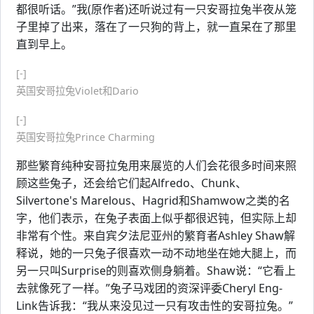
都很听话。”我(原作者)还听说过有一只安哥拉兔半夜从笼
子里掉了出来，落在了一只狗的背上，就一直呆在了那里
直到早上。
[-]
英国安哥拉兔Violet和Dario
[-]
英国安哥拉兔Prince Charming
那些繁育纯种安哥拉兔用来展览的人们会花很多时间来照
顾这些兔子，还会给它们起Alfredo、Chunk、
Silvertone's Marelous、Hagrid和Shamwow之类的名
字，他们表示，在兔子表面上似乎都很迟钝，但实际上却
非常有个性。来自宾夕法尼亚州的繁育者Ashley Shaw解
释说，她的一只兔子很喜欢一动不动地坐在她大腿上，而
另一只叫Surprise的则喜欢侧身躺着。Shaw说：“它看上
去就像死了一样。”兔子马戏团的资深评委Cheryl Eng-
Link告诉我：“我从来没见过一只有攻击性的安哥拉兔。”