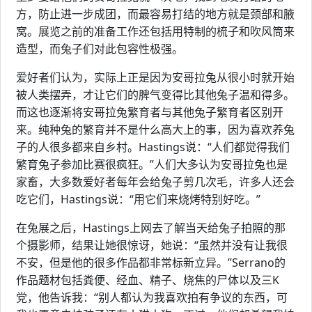
方，防止进一步成团，而最容易打结的地方就是颈部和腋
窝。展览之前的准备工作还包括用特制的梳子和吹风筒来
造型，而兔子们对此包容性极强。
爱好者们认为，实际上正是因为安哥拉兔从很小时就开始
被人类摆弄，才让它们的脾气变得比其他兔子温和得多。
而这也逐渐将安哥拉兔繁育者与其他兔子繁育者区别开
来。纯种兔的繁育并不是什么高大上的事，因为喜欢养兔
子的人很多都来自乡村。Hastings说：“人们都觉得我们
繁育兔子参加比赛很疯狂。”人们大多认为安哥拉兔也是
家畜，大多数爱好者每年会给兔子剪几次毛，许多人还会
吃它们，Hastings说：“用它们来烧烤特别好吃。”
在兔展之后，Hastings上网去了解当天给兔子拍照的那
个摄影师，结果让她很惊讶，她说：“虽然并没有让我很
不安，但是他的很多作品都非常标新立异。”Serrano的
作品题材包括粪便、经血、精子、烧焦的尸体以及三K
党，他告诉我：“别人都认为我喜欢拍有争议的东西，可