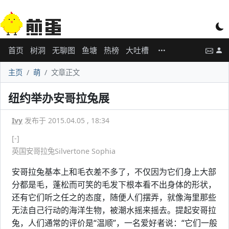
首页
树洞
无聊图
鱼塘
热榜
大吐槽
主页
萌
文章正文
纽约举办安哥拉兔展
Ivy
发布于 2015.04.05 , 18:34
[-]
英国安哥拉兔Silvertone Sophia
安哥拉兔基本上和毛衣差不多了，不仅因为它们身上大部
分都是毛，蓬松而可笑的毛发下根本看不出身体的形状，
还有它们听之任之的态度，随便人们摆弄，就像海里那些
无法自己行动的海洋生物，被潮水摇来摇去。提起安哥拉
兔，人们通常的评价是“温顺”，一名爱好者说：“它们一般