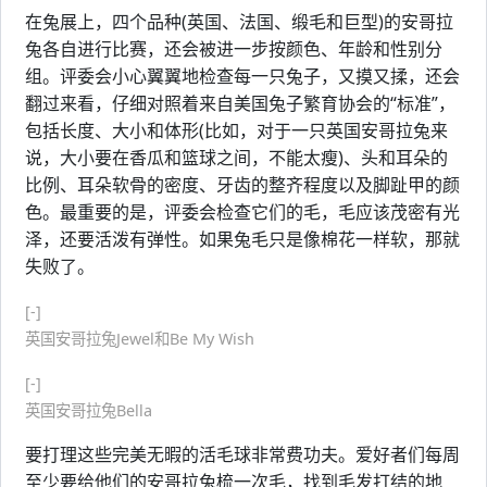
在兔展上，四个品种(英国、法国、缎毛和巨型)的安哥拉
兔各自进行比赛，还会被进一步按颜色、年龄和性别分
组。评委会小心翼翼地检查每一只兔子，又摸又揉，还会
翻过来看，仔细对照着来自美国兔子繁育协会的“标准”，
包括长度、大小和体形(比如，对于一只英国安哥拉兔来
说，大小要在香瓜和篮球之间，不能太瘦)、头和耳朵的
比例、耳朵软骨的密度、牙齿的整齐程度以及脚趾甲的颜
色。最重要的是，评委会检查它们的毛，毛应该茂密有光
泽，还要活泼有弹性。如果兔毛只是像棉花一样软，那就
失败了。
[-]
英国安哥拉兔Jewel和Be My Wish
[-]
英国安哥拉兔Bella
要打理这些完美无暇的活毛球非常费功夫。爱好者们每周
至少要给他们的安哥拉兔梳一次毛，找到毛发打结的地