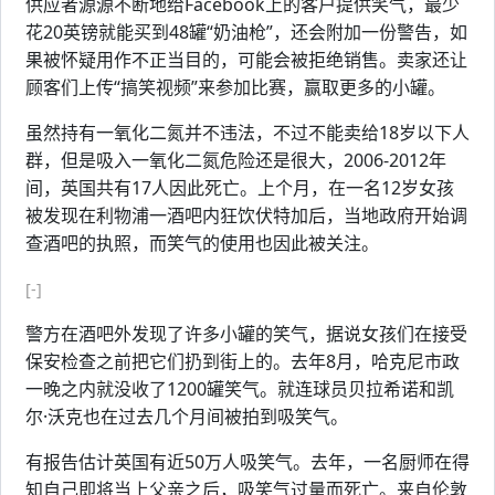
供应者源源不断地给Facebook上的客户提供笑气，最少
花20英镑就能买到48罐“奶油枪”，还会附加一份警告，如
果被怀疑用作不正当目的，可能会被拒绝销售。卖家还让
顾客们上传“搞笑视频”来参加比赛，赢取更多的小罐。
虽然持有一氧化二氮并不违法，不过不能卖给18岁以下人
群，但是吸入一氧化二氮危险还是很大，2006-2012年
间，英国共有17人因此死亡。上个月，在一名12岁女孩
被发现在利物浦一酒吧内狂饮伏特加后，当地政府开始调
查酒吧的执照，而笑气的使用也因此被关注。
[-]
警方在酒吧外发现了许多小罐的笑气，据说女孩们在接受
保安检查之前把它们扔到街上的。去年8月，哈克尼市政
一晚之内就没收了1200罐笑气。就连球员贝拉希诺和凯
尔·沃克也在过去几个月间被拍到吸笑气。
有报告估计英国有近50万人吸笑气。去年，一名厨师在得
知自己即将当上父亲之后，吸笑气过量而死亡。来自伦敦