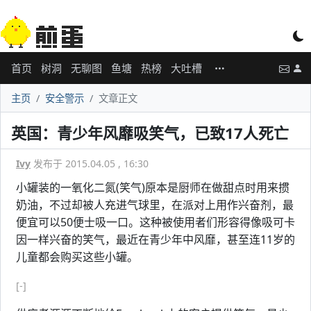
首页
树洞
无聊图
鱼塘
热榜
大吐槽
主页
安全警示
文章正文
英国：青少年风靡吸笑气，已致17人死亡
Ivy
发布于 2015.04.05 , 16:30
小罐装的一氧化二氮(笑气)原本是厨师在做甜点时用来掼
奶油，不过却被人充进气球里，在派对上用作兴奋剂，最
便宜可以50便士吸一口。这种被使用者们形容得像吸可卡
因一样兴奋的笑气，最近在青少年中风靡，甚至连11岁的
儿童都会购买这些小罐。
[-]