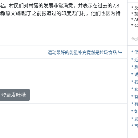
定。村民们对村落的发展非常满意，并表示在过去的7,8
* 
编(原文)想起了之前报道过的印度无门村，他们也因为特
* 
* 
*
鱼
运动最好的能量补充竟然是垃圾食品
* 
*
*
*
*
登录发吐槽
* 
*
*
* 