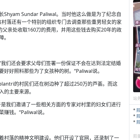
Shyam Sundar Paliwal。当时他这么做是为了纪念自
，该村落还有一个特别的组织专门去调查那些重男轻女的家
的父亲处收取160刀的费用，并用这些钱去购买20年的政
障。
”我们还会要求父母们签署一份保证不会在达到法定结婚
好照料那些为了女孩种的树。“Paliwal说。
antri的村民们还在树边种了超过250万的芦荟。而这
入的主要来源。
站
于是我们邀请了一些相关方面的专家对村里的妇女们进行
*
。“Paliwal说。
*
*
煎
面进行着村落的精神文明建设。他们开设了官网，还录制了一