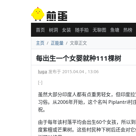
首页
树洞
女装
随手拍
无聊图
鱼塘
热榜
主页
正能量
文章正文
每出生一个女婴就种111棵树
luga
发布于 2015.04.04 , 13:06
[-]
虽然大部分印度人都有点重男轻女，但印度拉
习俗。从2006年开始，这个名叫 Piplant
祝。
由于每年该村落平均会出生60个女孩，所以
度紫檀或芒果树。这些村民种下树后还会对它