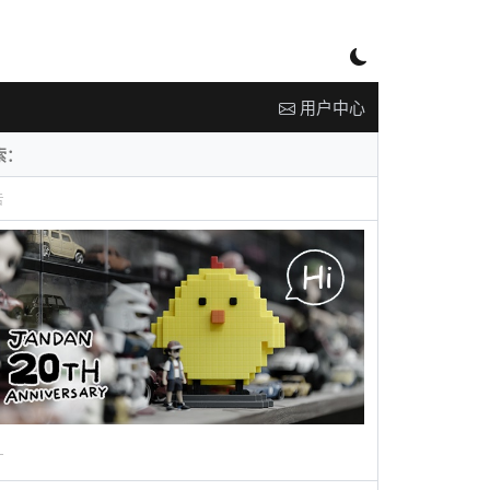
用户中心
告
广