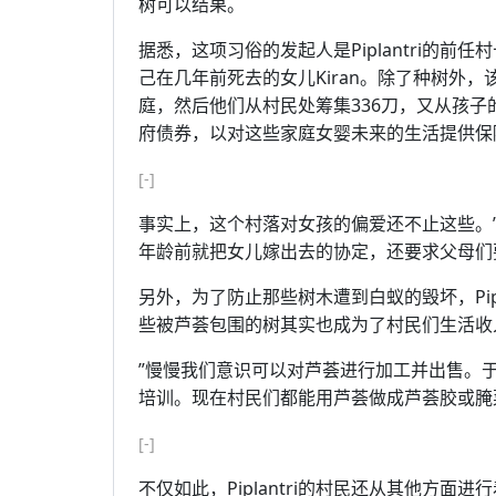
树可以结果。
据悉，这项习俗的发起人是Piplantri的前任村长
己在几年前死去的女儿Kiran。除了种树外
庭，然后他们从村民处筹集336刀，又从孩子
府债券，以对这些家庭女婴未来的生活提供保
[-]
事实上，这个村落对女孩的偏爱还不止这些。
年龄前就把女儿嫁出去的协定，还要求父母们要好
另外，为了防止那些树木遭到白蚁的毁坏，Pipl
些被芦荟包围的树其实也成为了村民们生活收
”慢慢我们意识可以对芦荟进行加工并出售。
培训。现在村民们都能用芦荟做成芦荟胶或腌菜赚钱
[-]
不仅如此，Piplantri的村民还从其他方