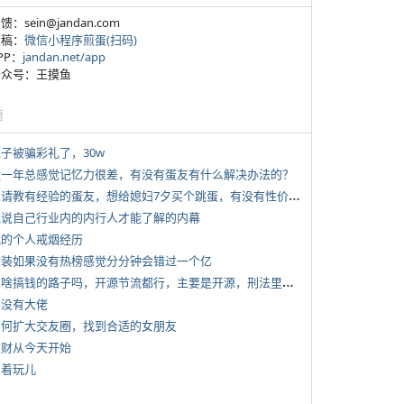
反馈：sein@jandan.com
投稿：
微信小程序煎蛋(扫码)
APP：
jandan.net/app
 公众号：王摸鱼
塘
侄子被骗彩礼了，30w
 近一年总感觉记忆力很差，有没有蛋友有什么解决办法的？
*
想请教有经验的蛋友，想给媳妇7夕买个跳蛋，有没有性价比高的推荐
 说说自己行业内的内行人才能了解的内幕
 我的个人戒烟经历
 女装如果没有热榜感觉分分钟会错过一个亿
*
有啥搞钱的路子吗，开源节流都行，主要是开源，刑法里的咱不做
有没有大佬
 如何扩大交友圈，找到合适的女朋友
 发财从今天开始
写着玩儿