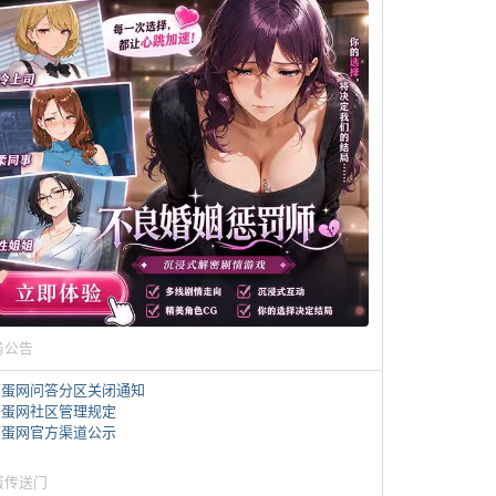
务公告
煎蛋网问答分区关闭通知
煎蛋网社区管理规定
煎蛋网官方渠道公示
蛋传送门