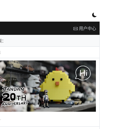
用户中心
告
广