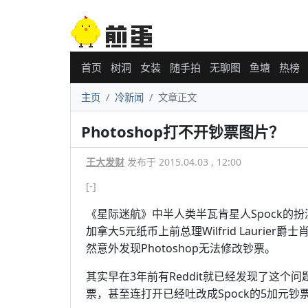
首页
树洞
女装
随手拍
无聊图
鱼塘
热榜
主页
冷新闻
文章正文
Photoshop打不开钞票图片？
王大发财
发布于 2015.04.03 , 12:00
[-]
《星际迷航》中半人类半瓦肯星人Spock的扮演
加拿大5元纸币上前总理Wilfrid Laurie
然意外发现Photoshop无法修改钞票。
其实早在3年前有Reddit就已经发现了这个
票，甚至连打开已经吐改成Spock的5加元钞