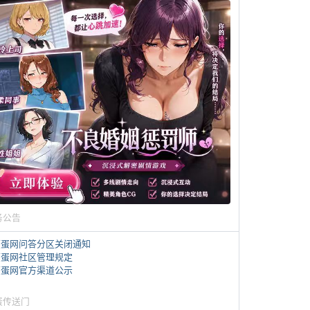
务公告
煎蛋网问答分区关闭通知
煎蛋网社区管理规定
煎蛋网官方渠道公示
蛋传送门