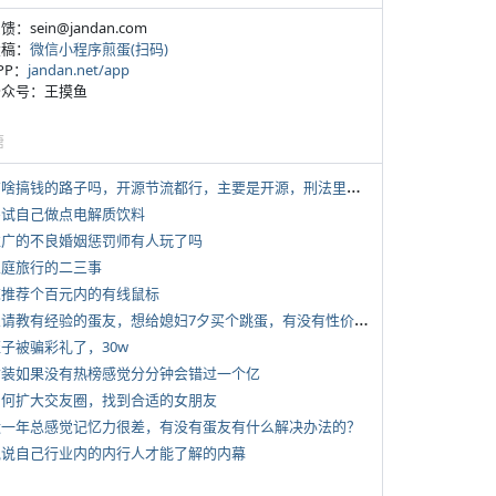
反馈：sein@jandan.com
投稿：
微信小程序煎蛋(扫码)
APP：
jandan.net/app
 公众号：王摸鱼
塘
*
有啥搞钱的路子吗，开源节流都行，主要是开源，刑法里的咱不做
 尝试自己做点电解质饮料
 推广的不良婚姻惩罚师有人玩了吗
 家庭旅行的二三事
 求推荐个百元内的有线鼠标
*
想请教有经验的蛋友，想给媳妇7夕买个跳蛋，有没有性价比高的推荐
侄子被骗彩礼了，30w
 女装如果没有热榜感觉分分钟会错过一个亿
 如何扩大交友圈，找到合适的女朋友
 近一年总感觉记忆力很差，有没有蛋友有什么解决办法的？
 说说自己行业内的内行人才能了解的内幕