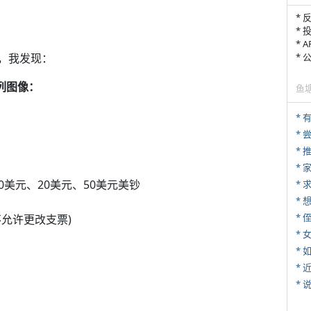
* 
* 
* 
，我发现：
*
开下列图像：
鱼
*
。
*
*
10美元、20美元、50美元美钞
*
* 
允许更改支票)
*
*
*
*