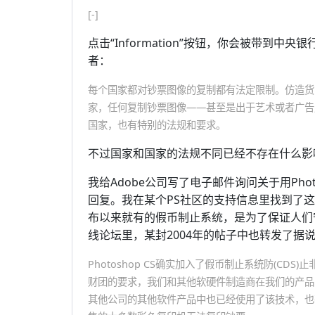
[-]
点击“Information”按钮，你会被带到
者：
每个国家都对钞票图像的复制都有法定限制。仿造货
家，任何复制钞票图像——甚至是出于艺术或者广告
国家，也有特别的法规和要求。
不过国家和国家的法规不同已经不存在什么影
我给Adobe公司写了电子邮件询问关于用Ph
回复。我在某个PS社区的支持信息里找到了这段对话
布以来就有的假币制止系统，是为了保证人们守法的好
线论坛里，某封2004年的帖子中也转发了据说是Ph
Photoshop CS确实加入了假币制止系统防(C
财团的要求，我们和其他软硬件制造商在我们的产品
其他公司的其他软件产品中也已经使用了该技术，也