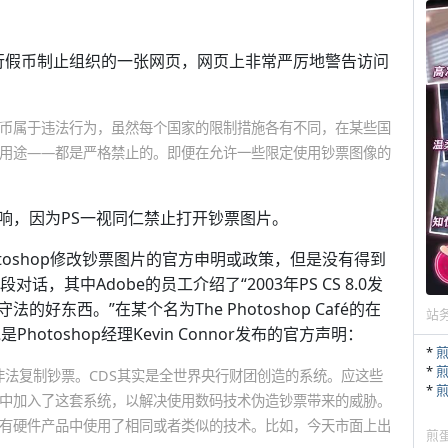
中央银行假币制止组织的一张网页，网页上非常严厉地警告访问
币属于违法行为，虽然每个国家的限制措施各有不同，在某些国
用途——都是严格禁止的。即便在允许一些限定使用钞票图像的
响，因为PS一视同仁禁止打开钞票图片。
otoshop修改钞票图片的官方申明或政策，但是没有得到
，其中Adobe的员工介绍了“2003年PS CS 8.0发
东西。”在某个名为The Photoshop Café的在
站
otoshop经理Kevin Connor发布的官方声明：
*
*
DS)止非法复制钞票。CDS其实是全世界央行财团创造的系统。应这些
*
中加入了这套系统，以解决使用数码技术伪造钞票带来的威胁。
有硬件产品中使用了相同或者类似的技术。比如，今天市面上出
煎