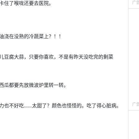
广
卡住了喉咙还要去医院。
油浇在没熟的冷蔬菜上？！！
儿豆腐大蒜，只要你喜欢，不是有昨天没吃完的剩菜
西瓜都要先放微波炉里转一转。
广
力也不好吃……太甜了？颜色也怪怪的。吃了得心脏病。