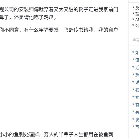
* 
视公司的安装师傅就穿着又大又脏的靴子走进我家前门
* 
算了，还是请他吃了鸡爪。
* 
*
你不同意，有什么牢骚要发，飞鸽传书给我，我的窗户
鱼
*
* 
*
*
*
*
* 
*
* 
小小的鱼刺处理掉，穷人的半辈子人生都用在被鱼刺