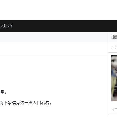
大吐槽
广
巴掌。
街下象棋旁边一圈人围着看。
推