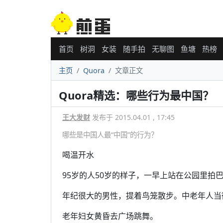
首页
树洞
女装
随手拍
无聊图
鱼塘
热榜
主页
Quora
文章正文
Quora精选：哪些行为最中国？
王大发财
发布于 2015.04.01 , 17:45
哪些是中国人最“中国”的行为？
喝温开水
95岁的人50岁的样子，一早上站在公园里拍
年纪很大的男性，提着鸟笼散步。中老年人当
老年妇女黄昏去广场跳舞。