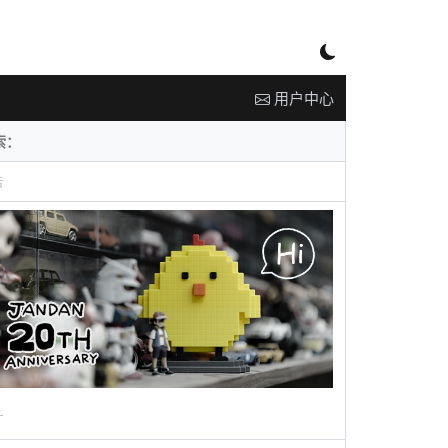
用户中心
告
广