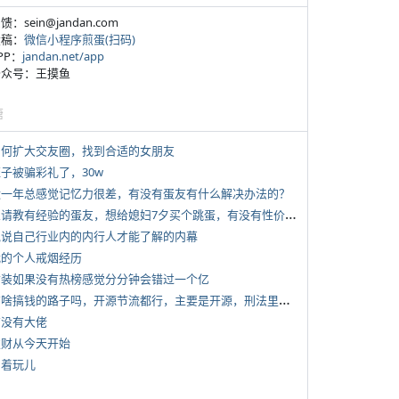
反馈：sein@jandan.com
投稿：
微信小程序煎蛋(扫码)
APP：
jandan.net/app
 公众号：王摸鱼
塘
 如何扩大交友圈，找到合适的女朋友
侄子被骗彩礼了，30w
 近一年总感觉记忆力很差，有没有蛋友有什么解决办法的？
*
想请教有经验的蛋友，想给媳妇7夕买个跳蛋，有没有性价比高的推荐
 说说自己行业内的内行人才能了解的内幕
 我的个人戒烟经历
 女装如果没有热榜感觉分分钟会错过一个亿
*
有啥搞钱的路子吗，开源节流都行，主要是开源，刑法里的咱不做
有没有大佬
 发财从今天开始
写着玩儿