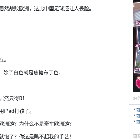
居然战败欧洲，这比中国足球还让人丢脸。
症。
V，除了白色就是焦糖布丁色。
居然只得B！
站
*
iPad打孩子。
*
*
欧洲游？为什么不是豪车欧洲游？
就饱了？你这是瞧不起我的手艺！
煎