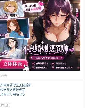
务公告
煎蛋网问答分区关闭通知
煎蛋网社区管理规定
煎蛋网官方渠道公示
蛋传送门