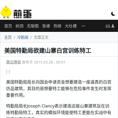
首页
树洞
无聊图
鱼塘
热榜
大吐槽
主页
冷新闻
文章正文
美国特勤局欲建山寨白宫训练特工
周立琪说
发布于 2015.03.28 , 00:01
[-]
美国特勤局局长向国会申请资金想要建造一座逼真的白宫
仿品建筑，其目的是想要特工能够在危险事件发生时发挥
重要作用。
特勤局局长Joseph Clancy表示建造这座山寨建筑旨在训
练特勤局特工，真实的模拟环境能使特工更能在实战中有