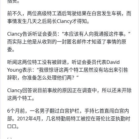
指责。
前不久，两位高级特工酒后驾驶结果在白宫发生车祸，而
事情发生几天之后局长Clancy才得知。
Clancy告诉听证会委员：“本应该有人向我通报这件事。”
而实际上他是从收到的一封匿名邮件才知道了事情的原
委。
听闻这两位特工没有被辞退，听证会委员代表David
Young表示：“我很惊讶这两个特工居然没有站出来引咎
辞职，你准备怎么处理他们两？”
Clancy回答说目前事故的原因正在调查中，所以还未开除
这两个特工。
6个月前，一名男子翻过白宫护栏，手持匕首直闯白宫内
部。2012年4月，几名特勤局特工被控在哥伦比亚执勤时
□□。