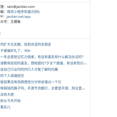
反馈：sein@jandan.com
投稿：
微信小程序煎蛋(扫码)
APP：
jandan.net/app
 公众号：王摸鱼
塘
 如何扩大交友圈，找到合适的女朋友
侄子被骗彩礼了，30w
 近一年总感觉记忆力很差，有没有蛋友有什么解决办法的？
*
想请教有经验的蛋友，想给媳妇7夕买个跳蛋，有没有性价比高的推荐
 说说自己行业内的内行人才能了解的内幕
 我的个人戒烟经历
 女装如果没有热榜感觉分分钟会错过一个亿
*
有啥搞钱的路子吗，开源节流都行，主要是开源，刑法里的咱不做
有没有大佬
 发财从今天开始
写着玩儿