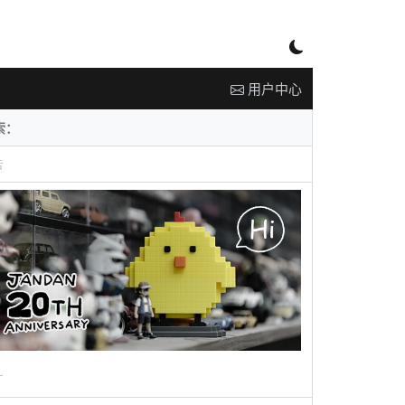
用户中心
告
广