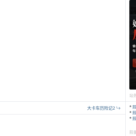
站
*
大卡车历险记2
*
*
煎