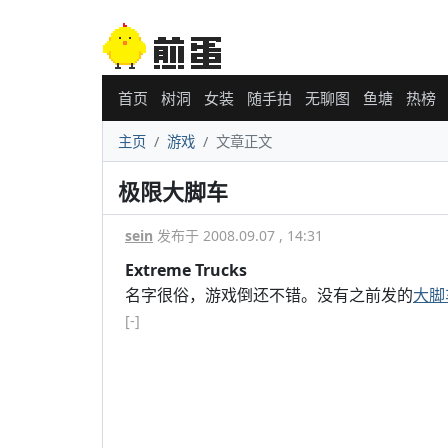
首页
树洞
女装
随手拍
无聊图
鱼塘
热榜
主页
游戏
文章正文
极限大脚车
sein
发布于 2008.09.07 , 14:31
Extreme Trucks
名字很俗，游戏倒还不错。没有之前发的
大脚
[-]