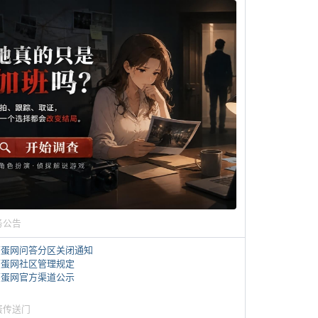
务公告
煎蛋网问答分区关闭通知
煎蛋网社区管理规定
煎蛋网官方渠道公示
蛋传送门