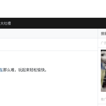
大吐槽
广
车
那么难，玩起来轻松愉快。
推