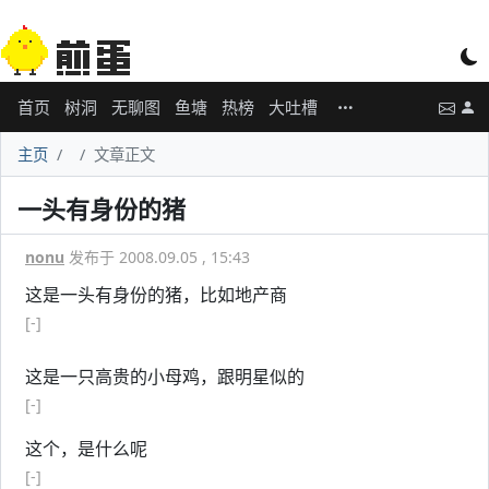
首页
树洞
无聊图
鱼塘
热榜
大吐槽
主页
文章正文
一头有身份的猪
nonu
发布于 2008.09.05 , 15:43
这是一头有身份的猪，比如地产商
[-]
这是一只高贵的小母鸡，跟明星似的
[-]
这个，是什么呢
[-]