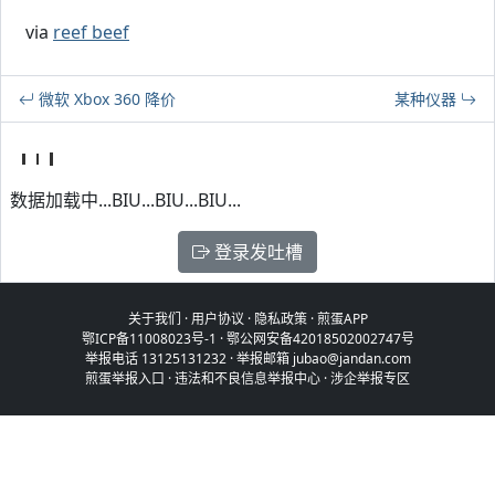
via
reef beef
微软 Xbox 360 降价
某种仪器
数据加载中...BIU...BIU...BIU...
登录发吐槽
关于我们
·
用户协议
·
隐私政策
·
煎蛋APP
鄂ICP备11008023号-1
·
鄂公网安备42018502002747号
举报电话 13125131232 · 举报邮箱 jubao@jandan.com
煎蛋举报入口
·
违法和不良信息举报中心
·
涉企举报专区