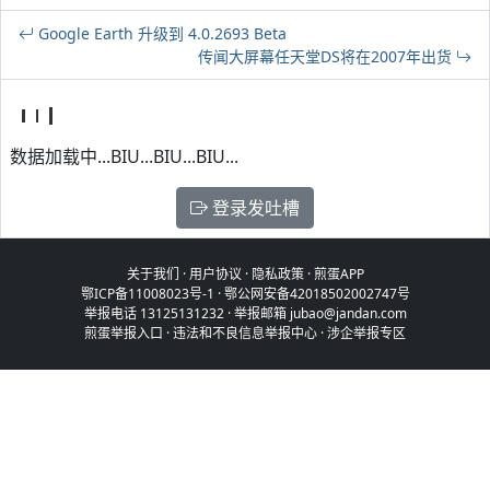
Google Earth 升级到 4.0.2693 Beta
传闻大屏幕任天堂DS将在2007年出货
数据加载中...BIU...BIU...BIU...
登录发吐槽
关于我们
·
用户协议
·
隐私政策
·
煎蛋APP
鄂ICP备11008023号-1
·
鄂公网安备42018502002747号
举报电话 13125131232 · 举报邮箱 jubao@jandan.com
煎蛋举报入口
·
违法和不良信息举报中心
·
涉企举报专区