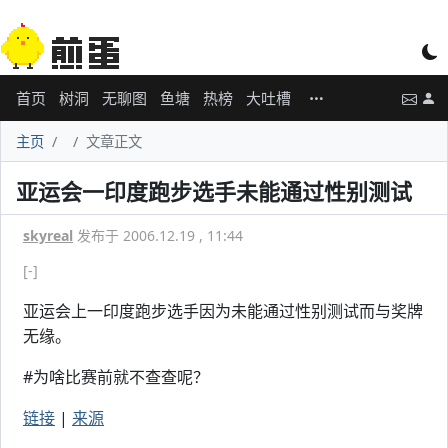
首页
树洞
无聊图
鱼塘
热榜
大吐槽
主页
文章正文
亚运会一印度跑步选手未能通过性别测试
skyreal
发布于 2006.12.19 , 11:44
[-]
亚运会上一印度跑步选手因为未能通过性别测试而与奖牌
无缘。
#为啥比赛前就不查查呢？
链接
|
来源