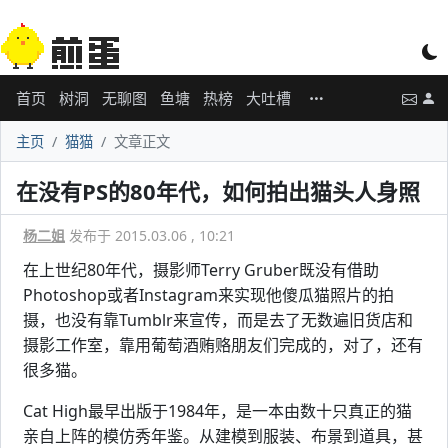
首页
树洞
无聊图
鱼塘
热榜
大吐槽
主页
猫猫
文章正文
在没有PS的80年代，如何拍出猫头人身照
杨二姐
发布于 2015.03.06 , 10:21
在上世纪80年代，摄影师Terry Gruber既没有借助
Photoshop或者Instagram来实现他傻瓜猫照片的拍
摄，也没有靠Tumblr来宣传，而是去了无数遍旧货店和
摄影工作室，靠用葡萄酒贿赂朋友们完成的，对了，还有
很多猫。
Cat High最早出版于1984年，是一本由数十只真正的猫
亲自上阵的模仿秀年鉴。从建模到服装、布景到道具，甚