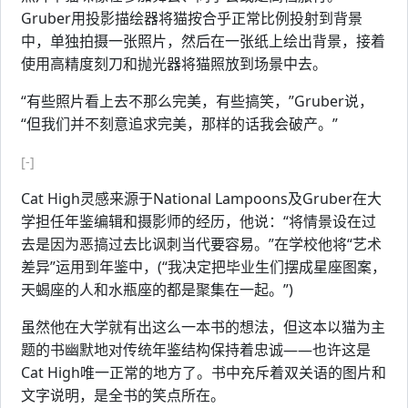
Gruber用投影描绘器将猫按合乎正常比例投射到背景
中，单独拍摄一张照片，然后在一张纸上绘出背景，接着
使用高精度刻刀和抛光器将猫照放到场景中去。
“有些照片看上去不那么完美，有些搞笑，”Gruber说，
“但我们并不刻意追求完美，那样的话我会破产。”
[-]
Cat High灵感来源于National Lampoons及Gruber在大
学担任年鉴编辑和摄影师的经历，他说：“将情景设在过
去是因为恶搞过去比讽刺当代要容易。”在学校他将“艺术
差异”运用到年鉴中，(“我决定把毕业生们摆成星座图案，
天蝎座的人和水瓶座的都是聚集在一起。”)
虽然他在大学就有出这么一本书的想法，但这本以猫为主
题的书幽默地对传统年鉴结构保持着忠诚——也许这是
Cat High唯一正常的地方了。书中充斥着双关语的图片和
文字说明，是全书的笑点所在。