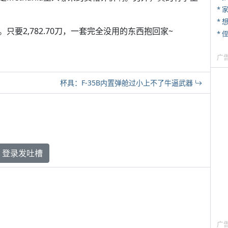
*
。只要2,782.70刀，一套完全没用的东西抱回家~
* 
广
杯具：F-35B内置弹舱过小上不了牛逼武器
登录发吐槽
广