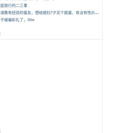
 家庭旅行的二三事
*
想请教有经验的蛋友，想给媳妇7夕买个跳蛋，有没有性价比高的推荐
侄子被骗彩礼了，30w
告
告