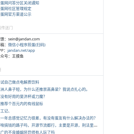
煎蛋网问答分区关闭通知
煎蛋网社区管理规定
煎蛋网官方渠道公示
蛋传送门
反馈：sein@jandan.com
投稿：
微信小程序煎蛋(扫码)
APP：
jandan.net/app
 公众号：王摸鱼
塘
 尝试自己做点电解质饮料
 亚洲人鼻子短，为什么还推崇高鼻梁？我说点扎心的。
 有没有好用的斐济杯或刀魔？
 求推荐个百元内的有线鼠标
打工记、
 近一年总感觉记忆力很差，有没有蛋友有什么解决办法的？
*
有啥搞钱的路子吗，开源节流都行，主要是开源，刑法里的咱不做
 推广的不良婚姻惩罚师有人玩了吗