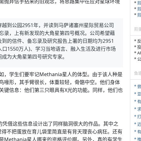
需抛弃信手拈来的旧观念，将思路集中在应对星球环境
*
*
*
越到公园2951年，并读到马萨诸塞州星际贸易公司
煎
密备忘录，上有新发现的大角星第四号概况。公司希望藉
到的信件、备忘录及研究报告上署的日期均为2951
* 
* 
人口1550万人)、学习当地语言、融入生活及进行市场
* 
间成为大角星第四号研究专家。
*
鱼
，学生们要牢记Methania星人的体型。由于该人种是
鸟喙形，其手臂很长，体重较轻，骨骼中空。他们身体
*
关键信息：他们第三只眼具有X光的功能。同样，他们也
*
*
*
* 
真的凭借这些信息设计出了同样脑洞很大的作品。其中之
*
学家觉得不把蛋放在育儿袋里简直是有背天理丧心病狂。还有
Methania星人哪来的资格评价啊。另外，真的有学生
*