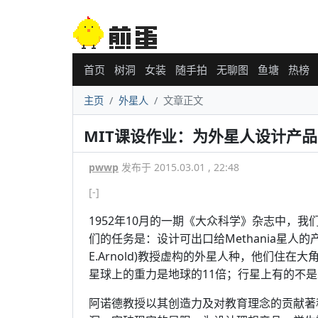
首页
树洞
女装
随手拍
无聊图
鱼塘
热榜
主页
外星人
文章正文
MIT课设作业：为外星人设计产品
pwwp
发布于 2015.03.01 , 22:48
[-]
1952年10月的一期《大众科学》杂志中，我
们的任务是：设计可出口给Methania星人的产品
E.Arnold)教授虚构的外星人种，他们住
星球上的重力是地球的11倍；行星上有的不
阿诺德教授以其创造力及对教育理念的贡献著