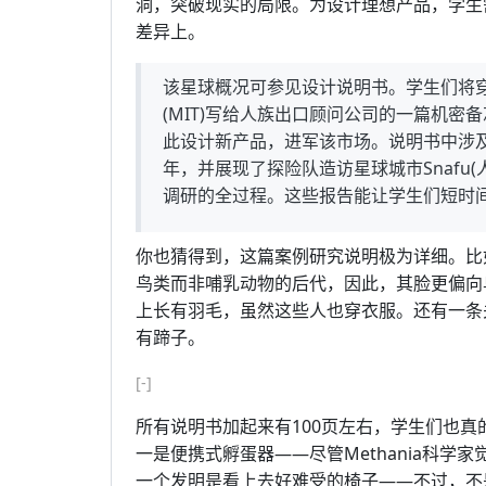
洞，突破现实的局限。为设计理想产品，学生
差异上。
该星球概况可参见设计说明书。学生们将穿
(MIT)写给人族出口顾问公司的一篇机
此设计新产品，进军该市场。说明书中涉及
年，并展现了探险队造访星球城市Snafu(
调研的全过程。这些报告能让学生们短时
你也猜得到，这篇案例研究说明极为详细。比如
鸟类而非哺乳动物的后代，因此，其脸更偏向
上长有羽毛，虽然这些人也穿衣服。还有一条
有蹄子。
[-]
所有说明书加起来有100页左右，学生们也
一是便携式孵蛋器——尽管Methania科
一个发明是看上去好难受的椅子——不过，不是