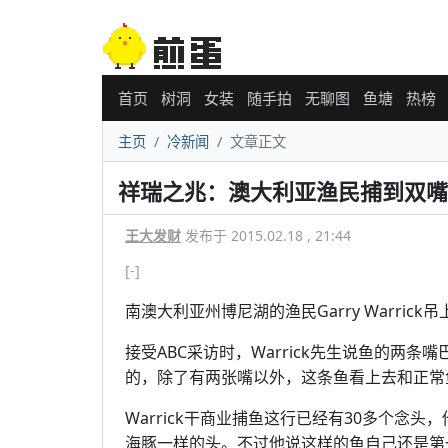
首页
树洞
女装
随手拍
无聊图
鱼塘
热榜
主页
冷新闻
文章正文
祥瑞之兆：澳大利亚渔民捕到双嘴
王大发财
发布于 2015.02.18 , 21:44
[-]
南澳大利亚州博尼湖的渔民Garry Warri
接受ABC采访时，Warrick先生说鱼的两
的，除了有两张嘴以外，这条鱼看上去和正常
Warrick干商业捕鱼这行已经有30多个念
海豚一样的头。不过他说这样的鱼自己还是第