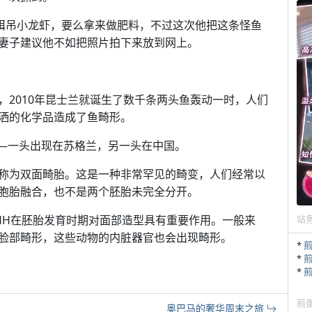
们做饵吊小龙虾，要么拿来做肥料，不过这次他把这条怪鱼
妻子建议他不如把照片拍下来放到网上。
，2010年昆士兰就诞生了数千条两头鱼轰动一时，人们
洒的化学品造成了鱼畸形。
—一头出现在苏格兰，另一头在中国。
称为双面畸胎。这是一种非常罕见的畸变，人们经常以
胞胎融合，也不是两个胚胎未完全分开。
HH在胚胎发育时期对面部造型具有重要作用。一般来
站
脸部畸形，这些动物的内脏器官也会出现畸形。
*
*
*
煎
奥巴马的奢华周末之旅