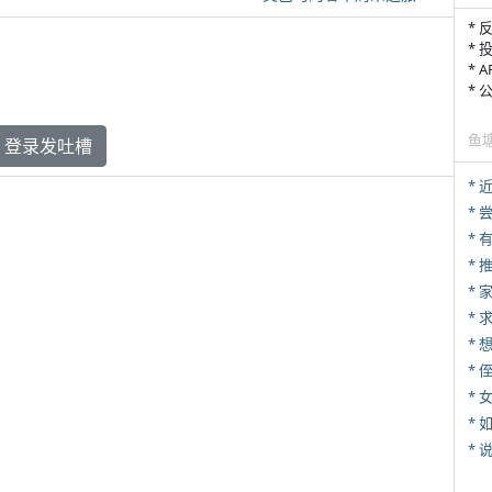
* 
* 
* 
*
鱼
登录发吐槽
*
*
*
*
*
* 
*
*
*