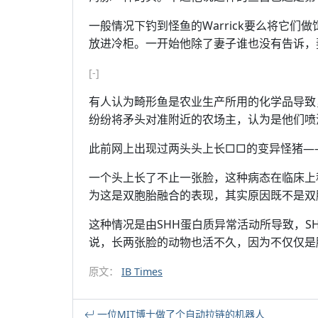
一般情况下钓到怪鱼的Warrick要么将它
放进冷柜。一开始他除了妻子谁也没有告诉，
[-]
有人认为畸形鱼是农业生产所用的化学品导致
纷纷将矛头对准附近的农场主，认为是他们喷
此前网上出现过两头头上长□□的变异怪猪—
一个头上长了不止一张脸，这种病态在临床上
为这是双胞胎融合的表现，其实原因既不是双
这种情况是由SHH蛋白质异常活动所导致，S
说，长两张脸的动物也活不久，因为不仅仅是
原文：
IB Times
一位MIT博士做了个自动拉链的机器人