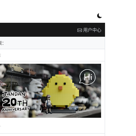
用户中心
告
广