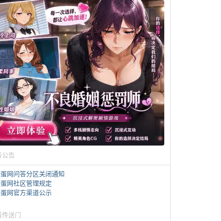
务公告
煎蛋网问答分区关闭通知
煎蛋网社区管理规定
煎蛋网官方渠道公示
蛋传送门