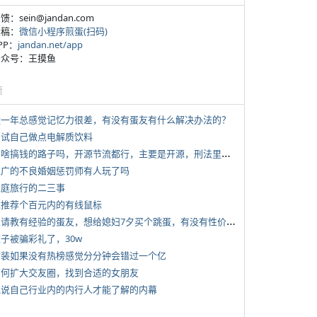
反馈：sein@jandan.com
投稿：
微信小程序煎蛋(扫码)
APP：
jandan.net/app
 公众号：王摸鱼
塘
 近一年总感觉记忆力很差，有没有蛋友有什么解决办法的？
 尝试自己做点电解质饮料
*
有啥搞钱的路子吗，开源节流都行，主要是开源，刑法里的咱不做
 推广的不良婚姻惩罚师有人玩了吗
 家庭旅行的二三事
 求推荐个百元内的有线鼠标
*
想请教有经验的蛋友，想给媳妇7夕买个跳蛋，有没有性价比高的推荐
侄子被骗彩礼了，30w
 女装如果没有热榜感觉分分钟会错过一个亿
 如何扩大交友圈，找到合适的女朋友
 说说自己行业内的内行人才能了解的内幕