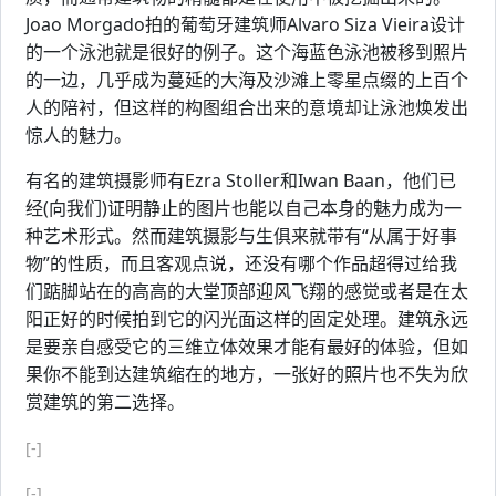
Joao Morgado拍的葡萄牙建筑师Alvaro Siza Vieira设计
的一个泳池就是很好的例子。这个海蓝色泳池被移到照片
的一边，几乎成为蔓延的大海及沙滩上零星点缀的上百个
人的陪衬，但这样的构图组合出来的意境却让泳池焕发出
惊人的魅力。
有名的建筑摄影师有Ezra Stoller和Iwan Baan，他们已
经(向我们)证明静止的图片也能以自己本身的魅力成为一
种艺术形式。然而建筑摄影与生俱来就带有“从属于好事
物”的性质，而且客观点说，还没有哪个作品超得过给我
们踮脚站在的高高的大堂顶部迎风飞翔的感觉或者是在太
阳正好的时候拍到它的闪光面这样的固定处理。建筑永远
是要亲自感受它的三维立体效果才能有最好的体验，但如
果你不能到达建筑缩在的地方，一张好的照片也不失为欣
赏建筑的第二选择。
[-]
[-]