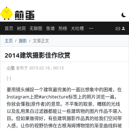
首页
树洞
无聊图
鱼塘
热榜
大吐槽
主页
摄影
文章正文
2014建筑摄影佳作欣赏
小笨
发布于 2015.02.16 , 00:13
[-]
要用镜头捕捉一个建筑最完美的一面比想象中的困难，在
Instagram上把#architecture标签上的照片浏览一遍，
你就会懂我(原作者)的意思。不平衡的取景、糟糕的光线
以及乱用黑白过滤器都能让一栋建筑物的图片作品不堪入
目。但如果做得好，有些建筑摄影作品真的给我们空间带
入感，让你的视野仿佛在古根海姆博物馆的渐变曲线斜坡