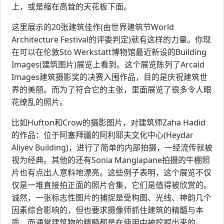
上，或是缩在高耸的天花板下面。
这里展示的20张建筑佳作(由世界建筑节World
Architecture Festival的评委判定)就有这样的力量。你现
在可以在伦敦Sto Werkstatt博物馆最近新设的Building
Images(建筑图片)展览上看到。这个展览陈列了Arcaid
Images建筑摄影奖的决赛入围作品，目的是庆祝建筑世
界的美丽。而为了符合它的主张，里面展览了很多令人眼
花缭乱的照片。
比如Hufton和Crow的摄影图片，对建筑师Zaha Hadid
的作品：位于阿塞拜疆的阿利耶夫文化中心(Heydar
Aliyev Building)，进行了简单的内部拍摄，一经流传就被
视为经典。其他的还有Sonia Mangiapane拍摄的牛棚照
片也有点出人意料地漂亮。这些例子表明，这个展览不仅
仅是一堆直接拍正面的照片合集，它们是值得被欣赏的。
诚然，一张标志性图片的捕捉是受构图、光线、神韵几个
因素综合影响的，但也要求摄像师抓住建筑的精髓与本
质，而通常建筑物的精髓都是在使用中被挖掘出来的。