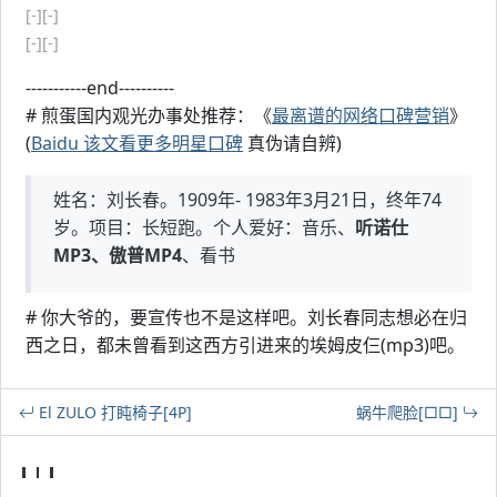
[-]
[-]
[-]
[-]
-----------end----------
# 煎蛋国内观光办事处推荐：《
最离谱的网络口碑营销
》
(
Baidu 该文看更多明星口碑
真伪请自辨)
姓名：刘长春。1909年- 1983年3月21日，终年74
岁。项目：长短跑。个人爱好：音乐、
听诺仕
MP3、傲普MP4
、看书
# 你大爷的，要宣传也不是这样吧。刘长春同志想必在归
西之日，都未曾看到这西方引进来的埃姆皮仨(mp3)吧。
El ZULO 打盹椅子[4P]
蜗牛爬脸[□□]