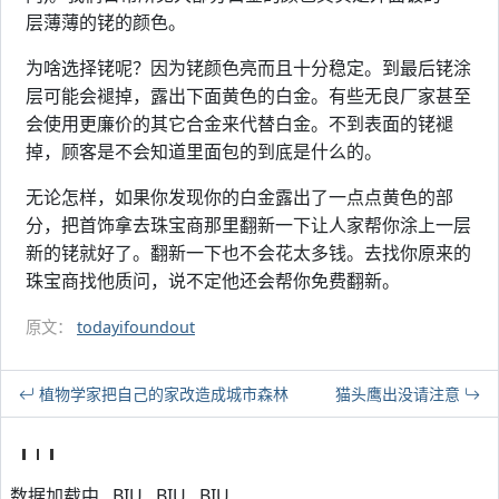
层薄薄的铑的颜色。
为啥选择铑呢？因为铑颜色亮而且十分稳定。到最后铑涂
层可能会褪掉，露出下面黄色的白金。有些无良厂家甚至
会使用更廉价的其它合金来代替白金。不到表面的铑褪
掉，顾客是不会知道里面包的到底是什么的。
无论怎样，如果你发现你的白金露出了一点点黄色的部
分，把首饰拿去珠宝商那里翻新一下让人家帮你涂上一层
新的铑就好了。翻新一下也不会花太多钱。去找你原来的
珠宝商找他质问，说不定他还会帮你免费翻新。
原文：
todayifoundout
植物学家把自己的家改造成城市森林
猫头鹰出没请注意
数据加载中...BIU...BIU...BIU...