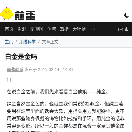
首页
树洞
无聊图
鱼塘
热榜
大吐槽
主页
走进科学
文章正文
白金是金吗
南弗勒斯
发布于 2015.02.14 , 14:31
[-]
在说白金之前，我们先来看看白金他娘——纯金。
纯金当然是金色的，也就是我们常说的24k金。但纯金若
要用在珠宝里面的话会太软，用指头用力就能掰歪，更不
用说那些随身佩戴的饰物比如戒指和手环，用纯金的话非
常容易变形。所以一般的金饰都是在混合一定量其他金属