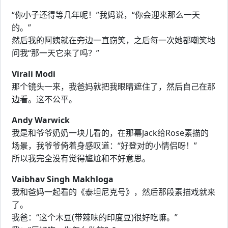
“你小子还得等几年呢！”我妈说，“你会迎来那么一天
的。”
然后我的阿姨就在旁边一直窃笑，之后每一次她都嘲笑地
问我“那一天它来了吗？”
Virali Modi
那个镜头一来，我爸妈就把我眼睛遮住了，然后自己在那
边看。这不公平。
Andy Warwick
我是和爷爷奶奶一块儿看的，在那幕Jack给Rose素描的
场景，我爷爷倚着身感叹道：“好登对的小情侣呀！”
所以我完全没有觉得尴尬和不好意思。
Vaibhav Singh Makhloga
我和爸妈一起看的《泰坦尼克号》，然后那段素描戏就来
了。
我爸：“这个木豆(带辣味的印度豆)很好吃嘛。”