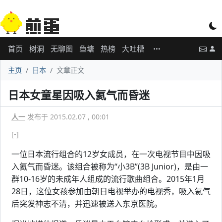
首页
树洞
无聊图
鱼塘
热榜
大吐槽
主页
日本
文章正文
日本女童星因吸入氦气而昏迷
人一
发布于 2015.02.07 , 00:01
[-]
一位日本流行组合的12岁女成员，在一次电视节目中因吸
入氦气而昏迷。该组合被称为“小3B”(3B Junior)，是由一
群10-16岁的未成年人组成的流行歌曲组合。2015年1月
28日，这位女孩参加由朝日电视举办的电视秀，吸入氦气
后突发神志不清，并迅速被送入东京医院。