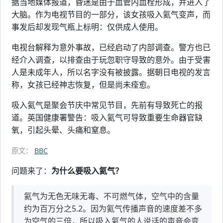
据当地媒体报道，昏迷是由于血管内血栓形成，并进入了
大脑。作为电视节目的一部分，该女孩吸入氦气变声，而
事发后却发现气瓶上标明：仅供成人使用。
电视台解释为意外事故，已经启动了内部调查。警方也已
经介入调查，以排查由于玩忽职守导致的意外。由于受害
人是未成年人，所以名字没有被披露。据朝日电视的发言
称，女孩已经神志恢复，但是尚未痊愈。
吸入氦气是聚会节庆中常见节目，先前有导致死亡的报
道。英国健康署警告：吸入氦气可导致重要生命器官缺
氧，引起头晕、头痛和窒息。
原文：
BBC
问题来了：
为什么要吸入氦气？
氦气为无色无味无毒、不可燃气体，空气中的含量
约为百万分之5.2。因为氦气传播声音的速度差不多
为空气的三倍，所以吸入氦气的人说话的声音会变