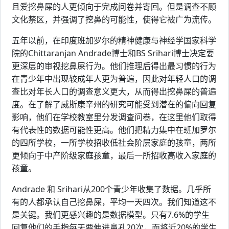
且爱挖鼻屎的人更倾向于完成问卷并寄回。但是调查不顾
文化禁区，并强调了挖鼻的可能性，使得它被广为流传。
五年以前，在印度班加罗尔的精神健康与神经学国家科学
院的Chittaranjan Andrade博士和BS Srihari博士决定要
更深层的审视挖鼻屎行为。他们推理后得出最习惯的行为
在青少年中出现较成年人更为普遍，因此对年轻人口的调
查比对年长人口的调查意义更大，从而得出挖鼻屎的普遍
度。在了解了威斯康辛州的研究可能受到潜在的偏向回复
影响，他们在学校教室里分发调查问卷，在这里他们取得
有代表性的数据可能性更高。他们把精力集中在班加罗尔
的四所学校，一所学校招收低社会阶层家庭的孩童，两所
更倾向于中产阶级家庭孩童，最后一所招收高收入家庭的
孩童。
Andrade 和 Srihari从200个青少年收集了数据。几乎所
有的人都承认自己挖鼻屎，平均一天四次。我们知道这不
是关键。我们更感兴趣的是数据模型。只有7.6%的学生
回复他们的手指每天要伸进鼻孔20次，而将近20%的学生