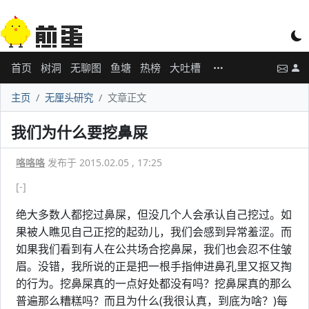
首页
树洞
无聊图
鱼塘
热榜
大吐槽
主页
无厘头研究
文章正文
我们为什么要挖鼻屎
咯咯咯
发布于 2015.02.05 , 17:25
[-]
绝大多数人都挖过鼻屎，但没几个人会承认自己挖过。如
果被人瞧见自己正挖的起劲儿，我们会感到异常羞涩。而
如果我们看到有人在公共场合挖鼻屎，我们也会忍不住皱
眉。没错，我所说的正是把一根手指伸进鼻孔里又抠又掏
的行为。挖鼻屎真的一点好处都没有吗？挖鼻屎真的那么
普遍那么糟糕吗？而且为什么(我很认真，到底为啥？)每