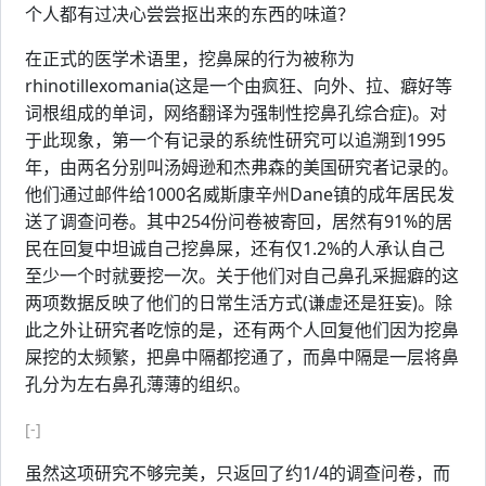
个人都有过决心尝尝抠出来的东西的味道？
在正式的医学术语里，挖鼻屎的行为被称为
rhinotillexomania(这是一个由疯狂、向外、拉、癖好等
词根组成的单词，网络翻译为强制性挖鼻孔综合症)。对
于此现象，第一个有记录的系统性研究可以追溯到1995
年，由两名分别叫汤姆逊和杰弗森的美国研究者记录的。
他们通过邮件给1000名威斯康辛州Dane镇的成年居民发
送了调查问卷。其中254份问卷被寄回，居然有91%的居
民在回复中坦诚自己挖鼻屎，还有仅1.2%的人承认自己
至少一个时就要挖一次。关于他们对自己鼻孔采掘癖的这
两项数据反映了他们的日常生活方式(谦虚还是狂妄)。除
此之外让研究者吃惊的是，还有两个人回复他们因为挖鼻
屎挖的太频繁，把鼻中隔都挖通了，而鼻中隔是一层将鼻
孔分为左右鼻孔薄薄的组织。
[-]
虽然这项研究不够完美，只返回了约1/4的调查问卷，而