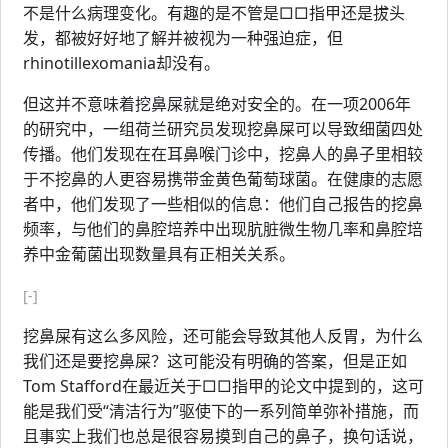
不是什么病理变化。有趣的是不管是□□指甲还是拔头
发，都被好好地了解并被视为一种强迫症，但
rhinotillexomania却没有。
但这并不意味着挖鼻屎就是绝对安全的。在一项2006年
的研究中，一组荷兰研究员发现挖鼻屎可以导致细菌四处
传播。他们发现在在耳鼻喉门诊中，挖鼻人的鼻子里相较
于不挖鼻的人更容易携带金黄色葡萄球菌。在健康的志愿
者中，他们发现了一些相似的信息：他们自己报告的挖鼻
频率，与他们的鼻腔培养中出现肮脏微生物几率和鼻腔培
养中金葡菌出现数量具有正相关关系。
[-]
挖鼻屎有这么多风险，还可能会导致其他人反胃，为什么
我们还是要挖鼻屎？这可能没有明确的答案，但是正如
Tom Stafford在最近关于□□指甲的论文中提到的，这可
能是我们受“清洁行为”驱使下的一系列简单弥补措施，而
且事实上我们也总是很容易摸到自己的鼻子，换句话说，