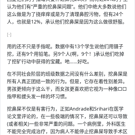
认为他们有“严重的挖鼻屎问题”。他们中绝大多数说他们
这么做是为了挠痒痒或是为了清理鼻腔污物，但有24个
人，也就是12%，承认他们挖鼻屎是因为这么做很舒服。
[-]
用的还不只是手指呢。数据中有13个学生说他们用镊子
挖，还有9个用铅笔。另9个人(啊，9个！)承认他们吃掉
了挖矿行动中获得的宝藏。吔……好吃。
在不同社会阶层的班级数据之间没有什么差别，挖鼻屎是
所有人真正团结一致的行为。但是，它存在着性别差异。
男孩更倾向于这么干，而女孩更喜欢把它视为一种像□□
指甲和拔头发一样的坏习惯。
挖鼻屎不仅是有害行为，正如Andrade和Srihari在医学
论文里评论的，在一些极端的情况下，挖鼻屎还可以导致
(或者相关)一些非常严重的问题。一个病例里，外科医生
不能完全完成治疗，因为病人不能停止挖鼻屎导致手术区