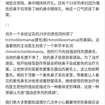
域愈合受阻，鼻中隔持续开孔。还有个53岁的老妇因为慢
性挖鼻不仅导致了她的鼻中隔穿孔，她还一口气挖进了鼻
窦。
[-]
另外一个未经证实的29岁的男性同时得了
trichotillomania(拔毛)和rhinotillexomania(挖鼻屎)。这
逼着他的主治医生创造了一个新学术名词：
rhinotrichotillomania。他的行为包括强迫性的拔鼻毛，
当他的鼻毛拔干净了，他的鼻子就很容易感染。为了治疗
感染，他开始接受副作用是会把他鼻子染成紫色的治疗方
案。让他惊讶的是紫色聚集在露出的鼻毛上，这让他如释
重负。相较于顶着一个紫色鼻子呆在家里，带着能让人看
见的紫色鼻毛对他来说要舒服得多。继续使用药物治疗他
的医生把他的强迫症描述为一种躯体变形障碍，这是一种
常被认为是“强迫症系列的疾病”。
我们绝大多数都知道偶尔几次并小心翼翼地挖挖鼻屎应该