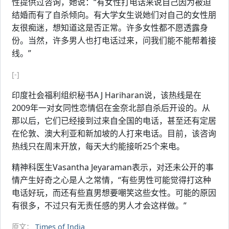
性提供过咨询，她说：“有女性打电话来说自己因为被迫
结婚而有了自杀倾向。有大学女生说她们对自己的女性朋
友很痴迷，想知道这是否正常。许多女性都不愿透露身
份。当然，许多男人也打电话过来，问我们能不能帮着接
线。”
[-]
印度社会福利组织秘书A J Hariharan说，该热线是在
2009年一对女同性恋情侣在金奈北部自杀后开设的。从
那以后，它们已经接到过来自全国的电话，甚至还有定居
在伦敦、澳大利亚和新加坡的人打来电话。目前，该咨询
热线只在周末开放，每天大约能接听25个来电。
精神科医生Vasantha Jeyaraman表示，对还未公开的事
情产生好奇之心是人之常情，“有些男性可能觉得打这种
电话好玩，而还有些直男想要嘲笑这些女性。可能的原因
有很多，不过只有无责任感的男人才会这样做。”
原文：
Times of India