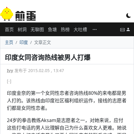
首页
树洞
无聊图
鱼塘
热榜
大吐槽
主页
印度
文章正文
印度女同咨询热线被男人打爆
Ivy
发布于 2015.02.05 , 13:47
[-]
印度金奈的第一个女同性恋者咨询热线80%的来电都是男
人打的。该热线由印度社区福利组织运作，接线的志愿者
们都是女同性恋者。
24岁的拳击教练Aksam是志愿者之一，对她来说，应付
这些打电话的男人比理解自己为什么喜欢女人更难。她说