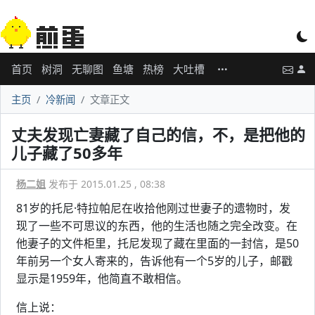
首页
树洞
无聊图
鱼塘
热榜
大吐槽
主页
冷新闻
文章正文
丈夫发现亡妻藏了自己的信，不，是把他的
儿子藏了50多年
杨二姐
发布于 2015.01.25 , 08:38
81岁的托尼·特拉帕尼在收拾他刚过世妻子的遗物时，发
现了一些不可思议的东西，他的生活也随之完全改变。在
他妻子的文件柜里，托尼发现了藏在里面的一封信，是50
年前另一个女人寄来的，告诉他有一个5岁的儿子，邮戳
显示是1959年，他简直不敢相信。
信上说：