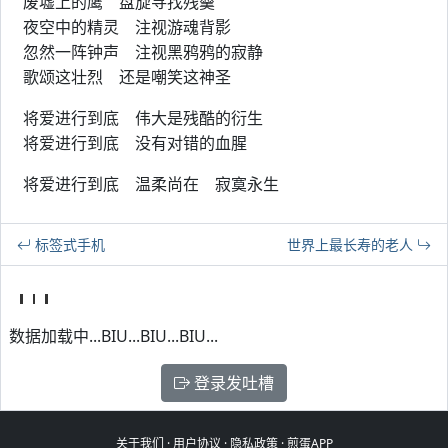
废墟上的鹰 盘旋寻找残羹
夜空中的精灵 注视游魂背影
忽然一阵钟声 注视黑鸦鸦的寂静
歌颂这壮烈 还是嘲笑这神圣
将爱进行到底 伟大是残酷的衍生
将爱进行到底 没有对错的血腥
将爱进行到底 温柔尚在 寂寞永生
标签式手机
世界上最长寿的老人
数据加载中...BIU...BIU...BIU...
登录发吐槽
关于我们
·
用户协议
·
隐私政策
·
煎蛋APP