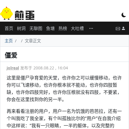
首页
树洞
无聊图
鱼塘
热榜
大吐槽
主页
文章正文
僵爱
jolreal
发布于 2008.08.22 , 16:04
这里是僵尸孕育爱的天堂，也许你之可以缓慢移动，也许
你可以飞速移动，也许你根本就不能动，也许你四肢暂
缺，也许你四肢完好，也许你压根就没有四肢，不要紧，
你会在这里找到你的另一半。
再来看看注册的用户，用户一名为饥饿的芭芭拉，还有一
个叫我吃了我全家，有个叫孤独比尔的“用户”在自我介绍
中这样说：“我有一只眼睛，一半的躯体，以及完整的