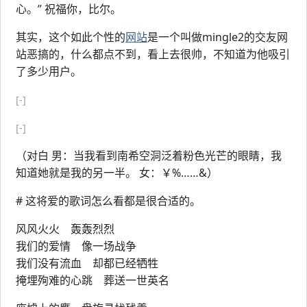
心。” 祝福你，比尔。
其实，这个如此个性的
网站
是一个叫做mingle2的交友网
站恶搞的，什么都点不到，看上去很帅，不知道为他吸引
了多少用户。
[-]
[-]
（对白 男：当我看到南希空洞泛着粉色光芒的眼睛，我
知道她就是我的另一半。 女：￥%……&）
# 这将爱的歌词怎么看都是很合适的。
风风火火 轰轰烈烈
我们的爱情 像一场战争
我们没有流血 却都已经牺牲
掩埋殉难的心跳 葬送一世英名