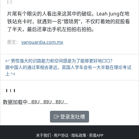
[-]
片尾有个眼尖的人看出来这其中的破绽。Leah Jung在地
铁站充卡时，就遇到一名“猥琐男”，不仅盯着她的屁股看
了半天，最后还拿出手机左拍拍右拍拍。
原文：
vanguardia.com.mx
男性强大的识路能力和空间感是为了能够更好地□□？
跟中国人的通过率相去甚远，英国人学车会有一大半栽在理论考试
上
数据加载中...BIU...BIU...BIU...
登录发吐槽
关于我们
·
用户协议
·
隐私政策
·
煎蛋APP