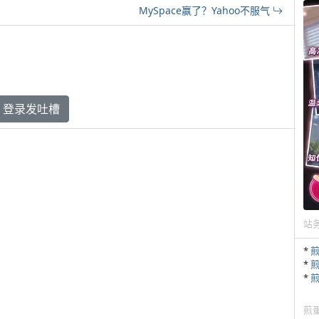
MySpace赢了？Yahoo不服气
登录发吐槽
站
*
*
*
煎