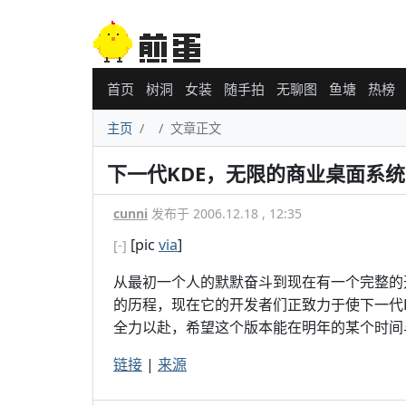
首页
树洞
女装
随手拍
无聊图
鱼塘
热榜
主页
文章正文
下一代KDE，无限的商业桌面系统
cunni
发布于 2006.12.18 , 12:35
[pic
via
]
[-]
从最初一个人的默默奋斗到现在有一个完整的开
的历程，现在它的开发者们正致力于使下一代
全力以赴，希望这个版本能在明年的某个时间
链接
|
来源