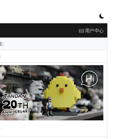
用户中心
告
广