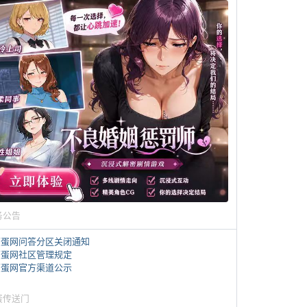
务公告
煎蛋网问答分区关闭通知
煎蛋网社区管理规定
煎蛋网官方渠道公示
蛋传送门