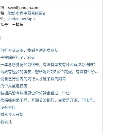
反馈：sein@jandan.com
投稿：
微信小程序煎蛋(扫码)
APP：
jandan.net/app
 公众号：王摸鱼
塘
 如何扩大交友圈，找到合适的女朋友
侄子被骗彩礼了，30w
 近一年总感觉记忆力很差，有没有蛋友有什么解决办法的？
*
想请教有经验的蛋友，想给媳妇7夕买个跳蛋，有没有性价比高的推荐
 说说自己行业内的内行人才能了解的内幕
 我的个人戒烟经历
 女装如果没有热榜感觉分分钟会错过一个亿
*
有啥搞钱的路子吗，开源节流都行，主要是开源，刑法里的咱不做
有没有大佬
 发财从今天开始
写着玩儿