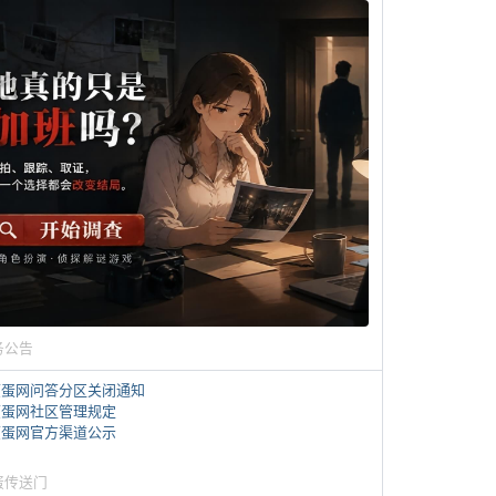
务公告
煎蛋网问答分区关闭通知
煎蛋网社区管理规定
煎蛋网官方渠道公示
蛋传送门