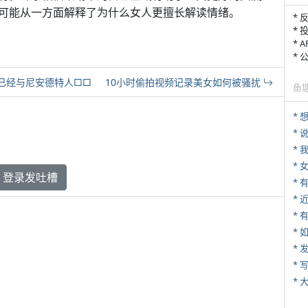
可能从一方面解释了为什么女人更擅长解读情绪。
* 
* 
* 
*
就已经与尼安德特人□□
10小时偷拍视频记录美女如何被骚扰
鱼
*
*
*
登录发吐槽
*
* 
*
*
* 
*