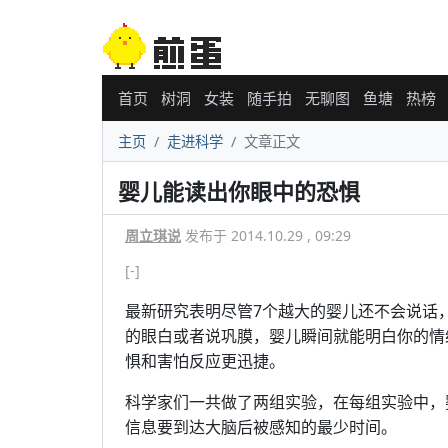
首页
树洞
女装
随手拍
无聊图
鱼塘
热榜
主页
走进科学
文章正文
婴儿能读出你眼中的恐惧
周立琪说
发布于 2014.10.29 , 09:29
[-]
最新研究表明尽管7个越大的婴儿还不会说话
的眼白或者说巩膜，婴儿瞬间就能明白你的情
惧和害怕反应更迅捷。
科学家们一共做了两组实验，在每组实验中，
信息要到达大脑后被感知的最少时间。