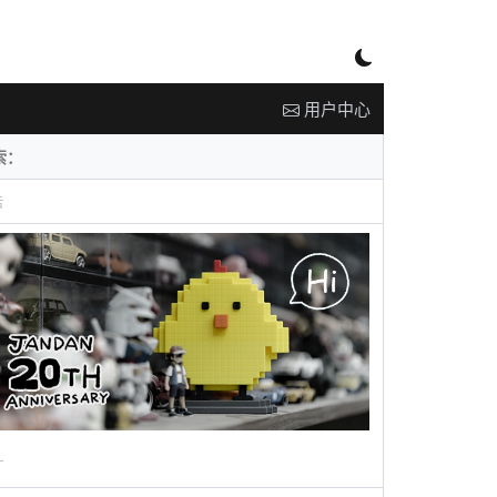
用户中心
告
广