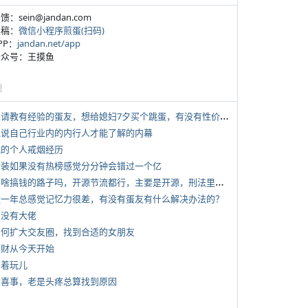
反馈：sein@jandan.com
投稿：
微信小程序煎蛋(扫码)
APP：
jandan.net/app
 公众号：王摸鱼
塘
*
想请教有经验的蛋友，想给媳妇7夕买个跳蛋，有没有性价比高的推荐
 说说自己行业内的内行人才能了解的内幕
 我的个人戒烟经历
 女装如果没有热榜感觉分分钟会错过一个亿
*
有啥搞钱的路子吗，开源节流都行，主要是开源，刑法里的咱不做
 近一年总感觉记忆力很差，有没有蛋友有什么解决办法的？
有没有大佬
 如何扩大交友圈，找到合适的女朋友
 发财从今天开始
写着玩儿
 大喜事，老是头疼总算找到原因