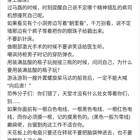
过马路的时候，时刻提醒自己说不定哪个精神错乱的疯司
机想撞死自己呢。
如果看见有个小洞旁边写着“朝里看”，千万别看，说不定
墙那边有个疯子等着把你的眼珠子给戳出来。
不要趴针床。
做眼部激光手术的时候不要讲笑话给医生听。
嘲讽持枪男子时记的穿防弹衣。
用装满盐酸的瓶子玩抛接三瓶的时候，问问自己，为什么
要用装满盐酸的瓶子玩？
游泳游到一艘外置螺旋桨马达的船背后，一定不能大喊
“向后退！”
恐怖分子们：你们错了，天堂才没有什么处女等着你们，
别……
如果你面前有一根白色电线、一根黑色电线、一根红色电
线，而你必须摸一根，记的摸黑色的。(黑色一般为零线)
癫痫佬，台锯割肉这工作不适合你。
天花板上的电扇只要还在转就不要把脑袋伸进去，也不要