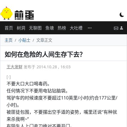
首页
树洞
无聊图
鱼塘
热榜
大吐槽
主页
小贴士
文章正文
如何在危险的人间生存下去？
王大发财
发布于 2014.10.28 , 16:03
[-]
不要大口大口喝毒药。
任何情况下不要用电钻钻脑袋。
驾驴车的时候速度不要超过110英里/小时(约合177公里/
小时)。
被匪徒包围，不要摆出空手道的姿势，嘴里还说“有种就
来杀我啊~”
有陌生人上门卖刀绝对不要开门。