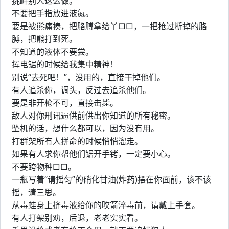
挑衅别人这么做。
不要把手指放进液氮。
要是被熊痛揍，把胳膊拿给丫□□，一把抢过断掉的胳
膊，把熊打到死。
不知道的液体不要尝。
挥电锯的时候给我集中精神！
别说“去死吧！”，没用的，直接干掉他们。
有人追杀你，调头，反过去追杀他们。
要是非开枪不可，直接击毙。
敌人对你刑讯逼供前供出你知道的所有秘密。
坠机的话，想什么都可以，因为没有用。
打群架所有人拼命的时候悄悄溜走。
如果有人求你帮他们锯开手铐，一定要小心。
不要跨物种□□。
一瓶写着“请摇匀”的硝化甘油(炸药)摆在你面前，该不该
摇，请三思。
从毒蛙身上挤毒液给你的吹箭淬毒前，请戴上手套。
有人打架别劝，后退，老老实实看。