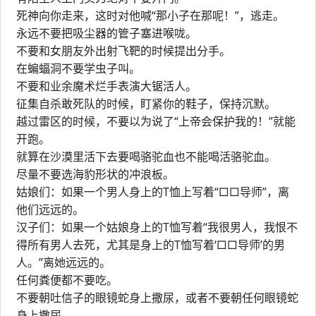
死神向你走来，这时对他喊“那小子在那呢！”，逃走。
永远不要把吸尘器的管子塞进喉咙。
不要和女朋友外出射飞靶的时候提出分手。
在蝙蝠洞不要学虫子叫。
不要和业余魔术烂手表演大锯活人。
征集自杀敢死队的时候，盯紧你的鞋子，保持沉默。
越过雷区的时候，不要以为说了“上帝会保护我的！”就能
开跑。
就算在沙漠里活下去要喝骆驼血也不能喝活骆驼血。
尽量不要选海豹形状的冲浪板。
姑娘们：如果一个男人身上的T恤上写着“□□导师”，离
他们远远的。
汉子们：如果一个姑娘身上的T恤写着“我很男人，我恨不
得所有男人去死，尤其是身上的T恤写着‘□□导师’的男
人。”离她远远的。
任何粪便都不要吃。
不要朝吐信子的眼镜蛇身上撒尿，或者不要朝任何眼镜蛇
身上撒尿。