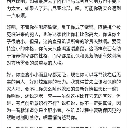
西西比吧。如果最后去了阿拉巴马或者其它地方也不要压
力太大，如果去了弗吉尼亚北部，嗯，可能你确实会遇到
一点麻烦。
好吧，不管你在哪座监狱，反正你成了狱警。随便挑个被
冤枉进来的犯人，也许这家伙比你壮比你高大，你说你个
子很瘦小，但是，这简直是讥讽所需的珍贵天赋啊。要保
持瘦小的体格，你每天只能喝酒嚼麝鼠，这两样东西有助
于培养你卑鄙的性格，而卑鄙是讥讽和奚落能够有效刺痛
对方所需要的最重要的人格。
好，你瘦瘦小小而且卑鄙无耻，现在你可以辱骂铁栏后无
辜的男人，好好炫耀你的权力。我觉得首先应该嘲讽他的
家人吧，要不把你怎么睡他媳妇的最新详情每天说一遍？
你啊你，还说这老一套——虽然这招比其它来的有效，但
是，有点创新意识行不行？说归说，你不一定要真做，因
为一看就知道你是个胆小鬼。在讥讽过程中要确保囚犯的
眼睛时刻盯着你，嘴里悄悄怒骂你。