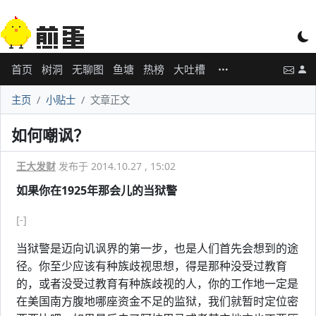
首页
树洞
无聊图
鱼塘
热榜
大吐槽
主页
小贴士
文章正文
如何嘲讽？
王大发财
发布于 2014.10.27 , 15:02
如果你在1925年那会儿的当狱警
[-]
当狱警是迈向讥讽界的第一步，也是人们首先会想到的途
径。你至少应该有种族歧视思想，得是那种没受过教育
的，或者没受过教育有种族歧视的人，你的工作地一定是
在美国南方腹地哪座资金不足的监狱，我们就暂时定位密