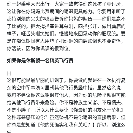
你一起乘坐大巴出行，大家一致觉得你这死孩子真讨厌，
这让你在你妈妈比赛期间的嘲讽更具威力。你要用谁听了
都特别烦的尖尖的嗓音告诉你妈妈的队伍——你们是赢不
了比赛的。把大拇指塞进耳朵洞，四指张开，做出麋鹿的
样子，咂舌头嘲笑她们。慢慢地来回晃动你的肥屁股。要
是在嘲讽期间有人用垫子把你砸的向后跌倒也不要奇怪，
你活该，因为你讥讽的很到位。
如果你是休斯顿一名精英飞行员
[-]
这很可能是最华丽的讥讽了。你要做的就是在一次执行复
杂的空中军事演习里朝其他飞行员竖中指。虽然这么说，
我可不建议你这么嘲讽其他人，因为你的危险举动很可能
给其他飞行员带来危险。你不是种族主义者、不是懦夫、
不是小胖子，所以为什么要让【你最好的朋友死于坠机】
这种罪恶感压迫你？虽然坠机不是你嘲讽的直接后果，但
你总是想知道【他的死确实和我有关吧？】所以，别这么
做。