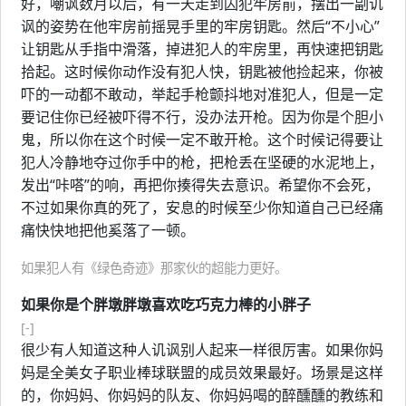
好，嘲讽数月以后，有一天走到囚犯牢房前，摆出一副讥
讽的姿势在他牢房前摇晃手里的牢房钥匙。然后“不小心”
让钥匙从手指中滑落，掉进犯人的牢房里，再快速把钥匙
拾起。这时候你动作没有犯人快，钥匙被他捡起来，你被
吓的一动都不敢动，举起手枪颤抖地对准犯人，但是一定
要记住你已经被吓得不行，没办法开枪。因为你是个胆小
鬼，所以你在这个时候一定不敢开枪。这个时候记得要让
犯人冷静地夺过你手中的枪，把枪丢在坚硬的水泥地上，
发出“咔嗒”的响，再把你揍得失去意识。希望你不会死，
不过如果你真的死了，安息的时候至少你知道自己已经痛
痛快快地把他奚落了一顿。
如果犯人有《绿色奇迹》那家伙的超能力更好。
如果你是个胖墩胖墩喜欢吃巧克力棒的小胖子
[-]
很少有人知道这种人讥讽别人起来一样很厉害。如果你妈
妈是全美女子职业棒球联盟的成员效果最好。场景是这样
的，你妈妈、你妈妈的队友、你妈妈喝的醉醺醺的教练和