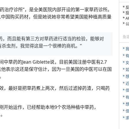
* 
草药治疗诊所”，是全美医院内部开设的第一家草药诊所。
* 
医一样从中国购买药材，但是她说她非常希望美国能种植高质量
* 
*
鱼
植中草药，而且能有第三方对草药进行适当的检验，能够对
有杀虫剂，我觉得这是一个很棒的商机。”
*
的Jean Giblette说，目前美国注册中医有2.7
* 
而且他表示这还是保守估计，因为一旦美国的中医可以在国
*
。
*
效，最好是把草药煮上两次，然后过滤掉药渣，只喝药
* 
* 
*
刚开始运作，已经帮助本地9个农场种植中草药，
*
目。
*