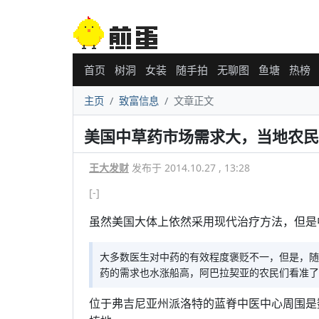
首页
树洞
女装
随手拍
无聊图
鱼塘
热榜
主页
致富信息
文章正文
美国中草药市场需求大，当地农民
王大发财
发布于 2014.10.27 , 13:28
[-]
虽然美国大体上依然采用现代治疗方法，但是
大多数医生对中药的有效程度褒贬不一，但是，随
药的需求也水涨船高，阿巴拉契亚的农民们看准了
位于弗吉尼亚州派洛特的蓝脊中医中心周围是