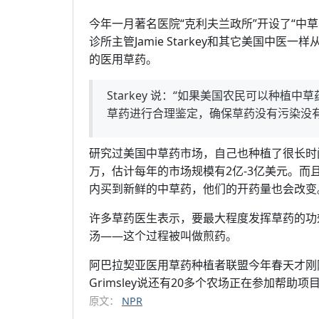
今年一月著名医院“克利夫兰政所”开设了“中
诊所主管Jamie Starkey和其它美国中
的医用草药。
Starkey 说：“如果美国农民可以种
草药进行合理鉴定，确保草药没有污染没
研究过美国中草药市场，自己也种植了很长时间中草药
万，估计每年的市场规模有2亿-3亿美元。
内买到新鲜的中草药，他们的开药量也会改变
许多草药医生表示，要最大程度发挥草药的功
汤——这个过程被叫做煎药。
阿巴拉契亚医用草药种植者联盟今年春天才刚
Grimsley说还有20多个农场正在参加帮助项
原文：
NPR