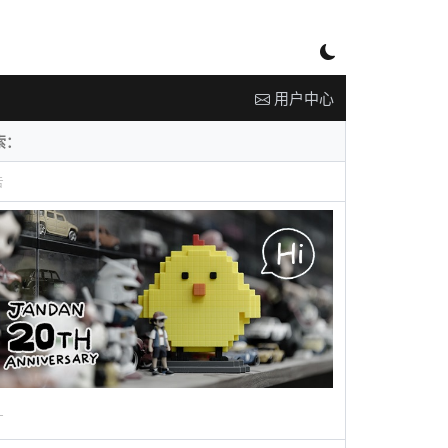
用户中心
告
广