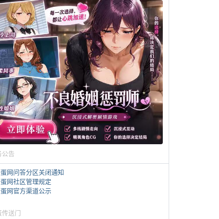
务公告
煎蛋网问答分区关闭通知
煎蛋网社区管理规定
煎蛋网官方渠道公示
蛋传送门