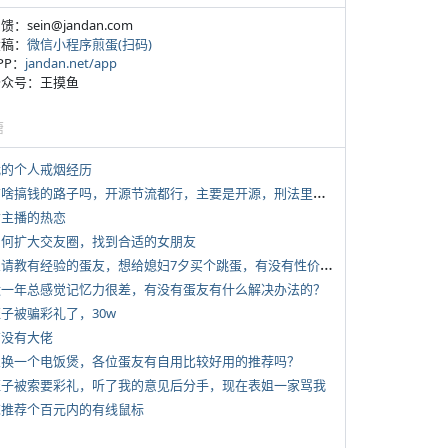
反馈：sein@jandan.com
投稿：
微信小程序煎蛋(扫码)
APP：
jandan.net/app
 公众号：王摸鱼
塘
 我的个人戒烟经历
*
有啥搞钱的路子吗，开源节流都行，主要是开源，刑法里的咱不做
女主播的热恋
 如何扩大交友圈，找到合适的女朋友
*
想请教有经验的蛋友，想给媳妇7夕买个跳蛋，有没有性价比高的推荐
 近一年总感觉记忆力很差，有没有蛋友有什么解决办法的？
侄子被骗彩礼了，30w
有没有大佬
 想换一个电饭煲，各位蛋友有自用比较好用的推荐吗？
 侄子被索要彩礼，听了我的意见后分手，现在表姐一家骂我
 求推荐个百元内的有线鼠标