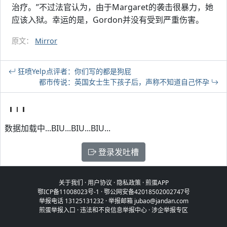
治疗。”不过法官认为，由于Margaret的袭击很暴力，她
应该入狱。幸运的是，Gordon并没有受到严重伤害。
原文：
Mirror
狂喷Yelp点评者：你们写的都是狗屁
都市传说：英国女士生下孩子后，声称不知道自己怀孕
数据加载中...BIU...BIU...BIU...
登录发吐槽
关于我们
·
用户协议
·
隐私政策
·
煎蛋APP
鄂ICP备11008023号-1
·
鄂公网安备42018502002747号
举报电话 13125131232 · 举报邮箱 jubao@jandan.com
煎蛋举报入口
·
违法和不良信息举报中心
·
涉企举报专区