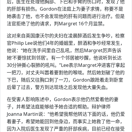
后，医生在处理他胸部、下巴和手臂的伤口时，发现了他
的肝部有损伤。Gordon在法庭上为妻子求情，称要不是
她袭击了他，也不会发现他的肝有问题而进行治疗。但是
法官拒绝了他的请求，判Margret 16个月监禁。
这对来自英国康沃尔的夫妇在凌晨醉酒后发生争吵，检察
官Philip Lee说他们4年的婚姻里，醉酒和争吵经常发生，
他说：“她在洗手间里自己乱吼，然后Margret厉声告诉
她‘不要惊扰到邻居’。有一个邻居被吵醒，他说听到长达
30分钟撕心裂肺的吼叫。”Lee表示Margret冲进客厅拿起
一把刀，对丈夫叫嚣着要割他的喉咙。然后她划破了他的
下巴，随后又往胸口刺了一刀，Gordon踉跄着走到卧室
后晕了过去，警方到达现场之后发现他大量失血。
在受害人影响陈述中，Gordon表示他仍然爱着他的妻
子，并希望法庭能够给予她合适的帮助。辩护律师
Joanna Martin说：“他希望我帮他转达下面的话，他仍爱
着妻子，希望她能回到他身边，而事实上她救了他一命，
因为入院后医生发现了严重的肝部疾病，目前已经在接受