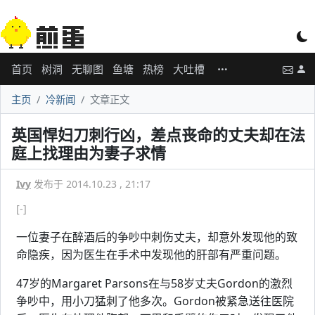
首页
树洞
无聊图
鱼塘
热榜
大吐槽
主页
冷新闻
文章正文
英国悍妇刀刺行凶，差点丧命的丈夫却在法
庭上找理由为妻子求情
Ivy
发布于 2014.10.23 , 21:17
[-]
一位妻子在醉酒后的争吵中刺伤丈夫，却意外发现他的致
命隐疾，因为医生在手术中发现他的肝部有严重问题。
47岁的Margaret Parsons在与58岁丈夫Gordon的激烈
争吵中，用小刀猛刺了他多次。Gordon被紧急送往医院